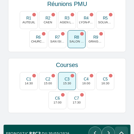
Réunions PMU
R1
R2
R3
R4
R5
AUTEUIL
CAEN
AGEN LA GARENNE
LYON-PARILLY
SOLVALLA
R6
R7
R8
R9
CHURCHILL DOWNS
SAN ISIDRO
SALON DE PROVENCE
GRAIGNES
Courses
C1
C2
C3
C4
C5
14:30
15:00
15:30
16:00
16:30
C6
C7
17:00
17:30
R8C3
PRONOSTIC
DU 30/05/2026