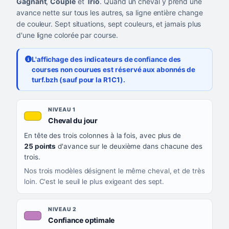
Gagnant
,
Couplé
et
Trio
. Quand un cheval y prend une
avance nette sur tous les autres, sa ligne entière change
de couleur. Sept situations, sept couleurs, et jamais plus
d'une ligne colorée par course.
L'affichage des indicateurs de confiance des
courses non courues est réservé aux abonnés de
turf.bzh (sauf pour la R1C1).
Les sept niveaux de confiance, du plus exigeant au moins exigea
NIVEAU
NIVEAU 1
, couleur jaune or
Cheval du jour
QUAND LA LIGNE PREND CETTE COULEUR
En tête des trois colonnes à la fois, avec plus de
CE QUE CELA VOUS DIT
25 points
d'avance sur le deuxième dans chacune des
trois.
Nos trois modèles désignent le même cheval, et de très
loin. C'est le seuil le plus exigeant des sept.
NIVEAU 2
, couleur mauve
Confiance optimale