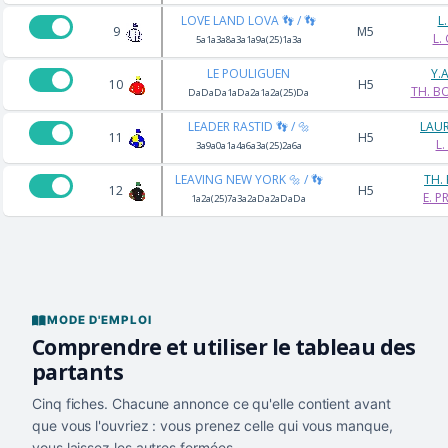
LOVE LAND LOVA 👣 / 👣
L
9
M5
L.
5a1a3a8a3a1a9a(25)1a3a
LE POULIGUEN
Y.
10
H5
TH. B
DaDaDa1aDa2a1a2a(25)Da
LEADER RASTID 👣 / 🔩
LAU
11
H5
L
3a9a0a1a4a6a3a(25)2a6a
LEAVING NEW YORK 🔩 / 👣
TH.
12
H5
E. 
1a2a(25)7a3a2aDa2aDaDa
MODE D'EMPLOI
Comprendre et utiliser le tableau des
partants
Cinq fiches. Chacune annonce ce qu'elle contient avant
que vous l'ouvriez : vous prenez celle qui vous manque,
vous laissez les autres fermées.