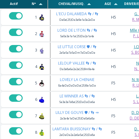
Actif
N°
CHEVAL/MUSIQ.
AGE
DRIVER/
L'ECU DALAMEDA 👣 / 👣
G.
1
H5
R. 
Da0a(25)Da3a9a1a3a2aDa
LORD DE L'ITON 👣 / 👣
Mlle 
2
H5
P. 
5a0a3a1a1a(25)Da2a1a4a
LE LITTLE CORSE 🛡️ / 👣
J.
3
H5
S. 
2a5a5a7a5aDm7aDaDaDa
LELOUP VALLEE 👣 / 👣
N
4
H5
N.
Da3a8a6a2a2a(25)9m9a4a
LOVELY LA CHENAIE
N. 
5
F5
R. 
8a4aDaDaDaDa(25)9a1aDa
LE WINNER AS 👣 / 👣
L
6
H5
S.
5a3a3a7a8a(25)DaDaDa6a
LILLY DE GOUYE 🛡️ / 👣 🥕
D. 
7
F5
D. D
2a3a4a1aDa(25)Da0a6a8a
LAMTARA BUISSONAY 👣 / 👣
D.
8
F5
S.
2aDaDa2a2a6a5a(25)Da8a