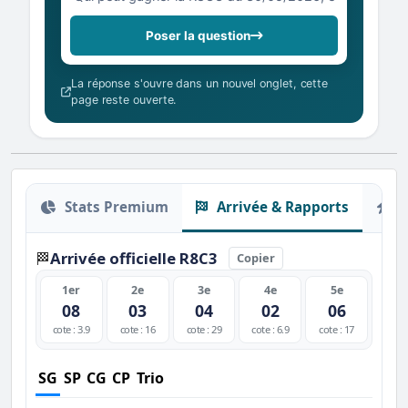
Poser la question
La réponse s'ouvre dans un nouvel onglet, cette
page reste ouverte.
Stats Premium
Arrivée & Rapports
O
Arrivée officielle R8C3
🏁
Copier
1er
2e
3e
4e
5e
08
03
04
02
06
cote : 3.9
cote : 16
cote : 29
cote : 6.9
cote : 17
SG
SP
CG
CP
Trio