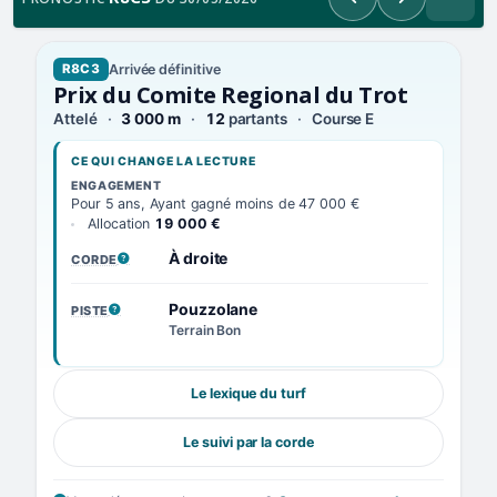
Précédent
Suivant
Arrivée définitive
R8C3
Prix du Comite Regional du Trot
Attelé
3 000 m
12
partants
Course E
CE QUI CHANGE LA LECTURE
ENGAGEMENT
Pour 5 ans, Ayant gagné moins de 47 000 €
Allocation
19 000 €
À droite
CORDE
, VOIR LA DÉFINITION
Pouzzolane
PISTE
, VOIR LA DÉFINITION
Terrain Bon
Le lexique du turf
Le suivi par la corde