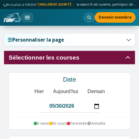
Actualisé à 04h04
⚡ CHALLENGE QUINTÉ :
la saison 8 est ouverte, participez dès maintenant !
Devenir membre
Réinitialiser l'affichage ?
Personnaliser la page
Sélectionner les courses
Annuler
Réinitialiser
Date
Hier
Aujourd'hui
Demain
🚫
À venir
En cours
Terminée
Annulée