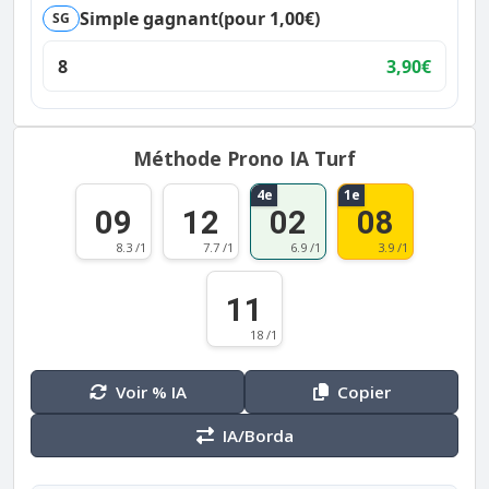
Simple gagnant
(pour 1,00€)
SG
8
3,90€
Méthode Prono IA Turf
4e
1e
09
12
02
08
8.3 /1
7.7 /1
6.9 /1
3.9 /1
11
18 /1
Voir % IA
Copier
IA/Borda