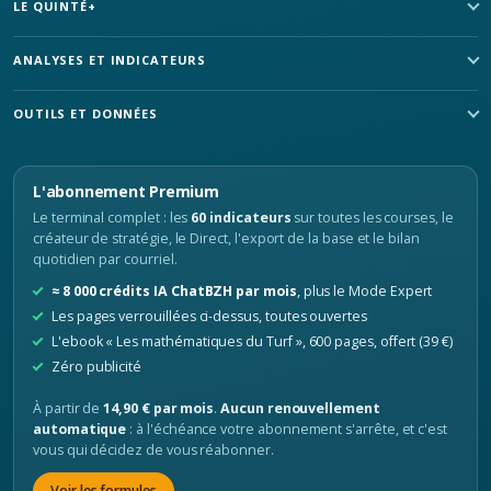
LE QUINTÉ+
ANALYSES ET INDICATEURS
OUTILS ET DONNÉES
L'abonnement Premium
Le terminal complet : les
60 indicateurs
sur toutes les courses, le
créateur de stratégie, le Direct, l'export de la base et le bilan
quotidien par courriel.
≈ 8 000 crédits IA ChatBZH par mois
, plus le Mode Expert
Les pages verrouillées ci-dessus, toutes ouvertes
L'ebook « Les mathématiques du Turf », 600 pages, offert (39 €)
Zéro publicité
À partir de
14,90 € par mois
.
Aucun renouvellement
automatique
: à l'échéance votre abonnement s'arrête, et c'est
vous qui décidez de vous réabonner.
Voir les formules