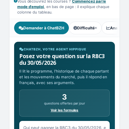
Vous découvrez les courses ?
Commencez par le
mode d'emploi
, en bas de page : il explique chaque
colonne du tableau.
Demander à ChatBZH
Difficulté
Analyse I
, tendance des parieurs : In
CHATBZH, VOTRE AGENT HIPPIQUE
Posez votre question sur la R8C3
du 30/05/2026
Il lit le programme, l'historique de chaque partant
et les mouvements du marché, puis il répond en
français, avec ses arguments.
3
questions offertes par jour
Voir les formules
Votre question sur la R8C3 du 30/05/2026