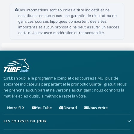
Ces informations sont fournies à titre indicatif et ne
constituent en aucun cas une garantie de résultat ou de
gain. Les courses hippiques comportent des aléas
importants et aucun pronostic ne peut assurer un succès
certain. Jouez avec modération et responsabilité.
turf.bzh publie le programme complet des courses PMU, plus de
soixante indicateurs par partant et le pronostic Quinté+ gratuit. Nous
ne prenons aucun pari et ne versons aucun gain : nous donnons la
matière et les outils, la méthode reste la vôtre.
Notre fil X
YouTube
Discord
Nous écrire
LES COURSES DU JOUR