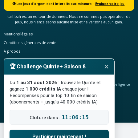
🔞 Les jeux d'argent sont interdits aux mineurs ·
Évaluez votre jeu
turf.bzh est un éditeur de données. Nous ne sommes pas opérateur de
jeux, nous n'encaissons aucune mise et ne versons aucun gain.
Mentions légales
Conditions générales de vente
À propos
Contact
×
🏆 Challenge Quinte+ Saison 8
Confidentialité
Résilier mon abonnement
Du
1 au 31 août 2026
: trouvez le Quinté et
© 2020-2026
TURF.bzh
, analyses hippiques, classement ELO et intelligence
gagnez
1 000 crédits IA
chaque jour !
artificielle.
Site indépendant, sans lien avec le PMU. Jeu interdit aux mineurs.
Récompenses pour le top 10 fin de saison
(abonnements + jusqu'a 40 000 crédits IA).
11:06:15
Cloture dans :
Participer maintenant !