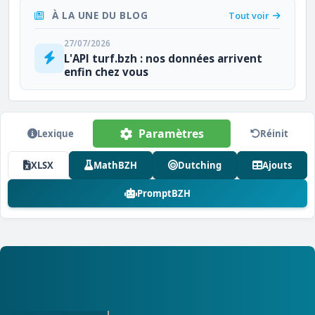
À LA UNE DU BLOG
Tout voir
27/07/2026
L'API turf.bzh : nos données arrivent
enfin chez vous
Paramètres
Lexique
Réinit
XLSX
MathBZH
Dutching
Ajouts
PromptBZH