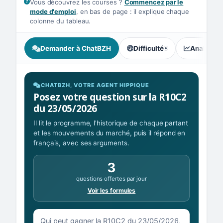
Vous découvrez les courses ?
Commencez par le
mode d'emploi
, en bas de page : il explique chaque
colonne du tableau.
Demander à ChatBZH
Difficulté
Analyse I
, tendance des parieurs : In
CHATBZH, VOTRE AGENT HIPPIQUE
Posez votre question sur la R10C2
du 23/05/2026
Il lit le programme, l'historique de chaque partant
et les mouvements du marché, puis il répond en
français, avec ses arguments.
3
questions offertes par jour
Voir les formules
Votre question sur la R10C2 du 23/05/2026