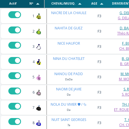
Actif
N°
CHEVAL/MUSIQ.
AGE
DRIVER/EN
NACRE DE LA CHAULE
G. D
1
F3
G. DE
NAHITA DE GUEZ
D. B
2
F3
Théo 
NICE HAUFOR
F. 
3
F3
CH. B
NINA DU CHATELET
B. 
4
F3
B. G
NANOU DE PADD
M. 
5
F3
M. M
DaDa
NAOMI DE JAVIE
S. 
6
F3
S. R
Da
NOLA DU VIVIER 🛡️ / 🔩
TH. 
7
F3
ET. ROUE
Da
NUIT SAINT GEORGES
T.
8
F3
CH. C
7a