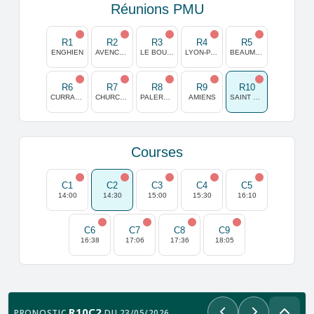
Réunions PMU
R1
R2
R3
R4
R5
ENGHIEN
AVENCHES
LE BOUSCAT
LYON-PARILLY
BEAUMONT DE LOMAGNE
R6
R7
R8
R9
R10
CURRAGH
CHURCHILL DOWNS
PALERMO
AMIENS
SAINT MALO
Courses
C1
C2
C3
C4
C5
14:00
14:30
15:00
15:30
16:10
C6
C7
C8
C9
16:38
17:06
17:36
18:05
R10C2
PRONOSTIC
DU 23/05/2026