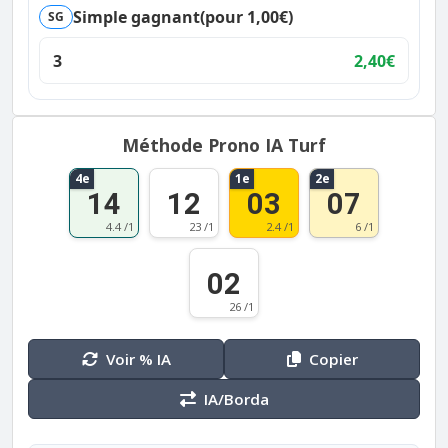
Simple gagnant
(pour 1,00€)
SG
3
2,40€
Méthode Prono IA Turf
4e
1e
2e
14
12
03
07
4.4 /1
23 /1
2.4 /1
6 /1
02
26 /1
Voir % IA
Copier
IA/Borda