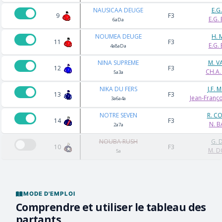
NAUSICAA DEUGE
E.G
9
F3
E.G.
6aDa
NOUMEA DEUGE
H. 
11
F3
E.G.
4a8aDa
NINA SUPREME
M. V
12
F3
CH.A.
5a3a
NIKA DU FERS
J.F.
13
F3
Jean-Franç
3a6a4a
NOTRE SEVEN
R. C
14
F3
N. B
2a7a
NOUBA RUSH
G. 
10
F3
M. D
5a
MODE D'EMPLOI
Comprendre et utiliser le tableau des
partants