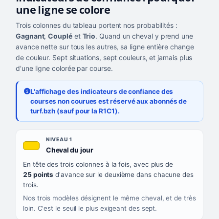
une ligne se colore
Trois colonnes du tableau portent nos probabilités :
Gagnant
,
Couplé
et
Trio
. Quand un cheval y prend une
avance nette sur tous les autres, sa ligne entière change
de couleur. Sept situations, sept couleurs, et jamais plus
d'une ligne colorée par course.
L'affichage des indicateurs de confiance des
courses non courues est réservé aux abonnés de
turf.bzh (sauf pour la R1C1).
Les sept niveaux de confiance, du plus exigeant au moins exigea
NIVEAU
NIVEAU 1
, couleur jaune or
Cheval du jour
QUAND LA LIGNE PREND CETTE COULEUR
En tête des trois colonnes à la fois, avec plus de
CE QUE CELA VOUS DIT
25 points
d'avance sur le deuxième dans chacune des
trois.
Nos trois modèles désignent le même cheval, et de très
loin. C'est le seuil le plus exigeant des sept.