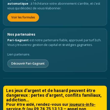
automatique
: à l'échéance votre abonnement s'arrête, et c'est
vous qui décidez de vous réabonner.
Voir les formules
Nos partenaires
Pari-Gagnant
est notre partenaire fiable, approuvé par turf.bzh.
Vous y trouverez gestion de capital et stratégies gagnantes.
Lien partenaire.
Découvrir Pari-Gagnant
Les jeux d’argent et de hasard peuvent être
dangereux : pertes d’argent, conflits familiaux,
addiction…
Pour être aidé, rendez-vous sur
joueurs-info-
service.fr
(ou 09 74 75 13 13 – appel non