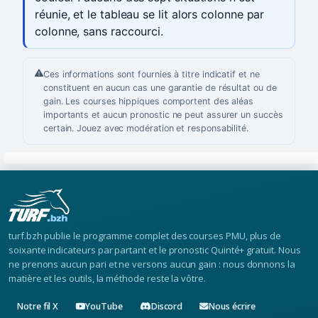
réunie, et le tableau se lit alors colonne par
colonne, sans raccourci.
Ces informations sont fournies à titre indicatif et ne
constituent en aucun cas une garantie de résultat ou de
gain. Les courses hippiques comportent des aléas
importants et aucun pronostic ne peut assurer un succès
certain. Jouez avec modération et responsabilité.
turf.bzh publie le programme complet des courses PMU, plus de
soixante indicateurs par partant et le pronostic Quinté+ gratuit. Nous
ne prenons aucun pari et ne versons aucun gain : nous donnons la
matière et les outils, la méthode reste la vôtre.
Notre fil X
YouTube
Discord
Nous écrire