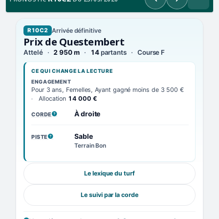
Précédent
Suivant
Arrivée définitive
R10C2
Prix de Questembert
Attelé
2 950 m
14
partants
Course F
CE QUI CHANGE LA LECTURE
ENGAGEMENT
Pour 3 ans, Femelles, Ayant gagné moins de 3 500 €
Allocation
14 000 €
À droite
CORDE
, VOIR LA DÉFINITION
Sable
PISTE
, VOIR LA DÉFINITION
Terrain Bon
Le lexique du turf
Le suivi par la corde