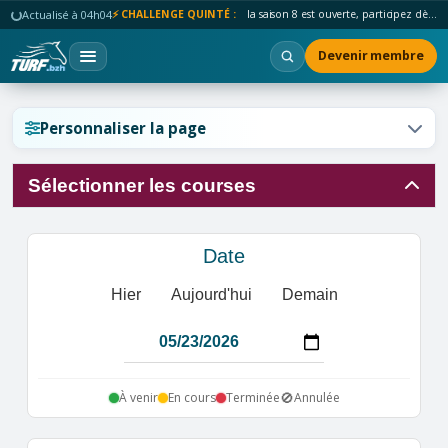
Actualisé à 04h04
⚡ CHALLENGE QUINTÉ :
la saison 8 est ouverte, participez dès maintenant !
Devenir membre
Réinitialiser l'affichage ?
Personnaliser la page
Sélectionner les courses
Annuler
Réinitialiser
Date
Hier
Aujourd'hui
Demain
🚫
À venir
En cours
Terminée
Annulée