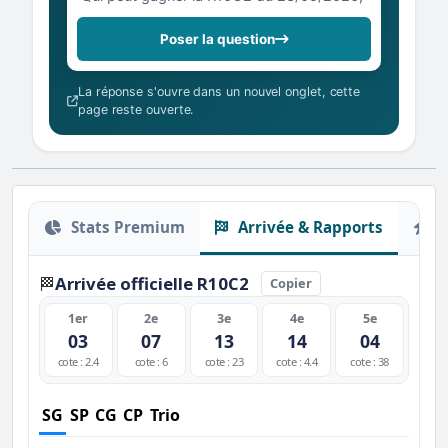
Poser la question
La réponse s'ouvre dans un nouvel onglet, cette
page reste ouverte.
Stats Premium
Arrivée & Rapports
O
Arrivée officielle R10C2
🏁
Copier
1er
2e
3e
4e
5e
03
07
13
14
04
cote : 2.4
cote : 6
cote : 23
cote : 4.4
cote : 38
SG
SP
CG
CP
Trio