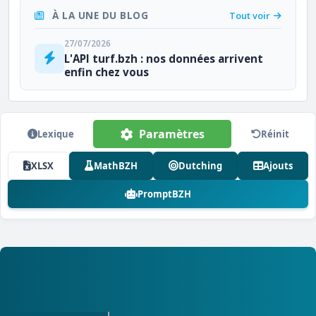
À LA UNE DU BLOG
Tout voir
27/07/2026
L'API turf.bzh : nos données arrivent
enfin chez vous
Paramètres
Lexique
Réinit
XLSX
MathBZH
Dutching
Ajouts
PromptBZH