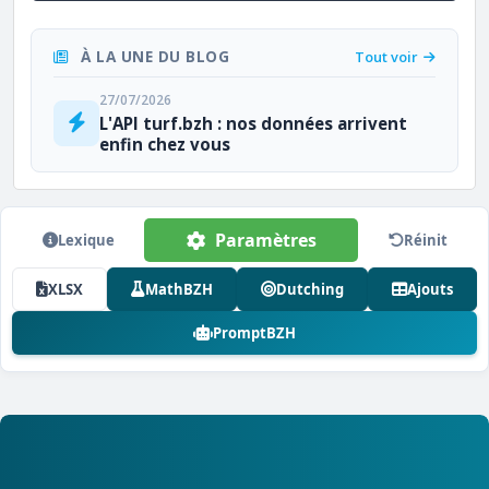
À LA UNE DU BLOG
Tout voir
27/07/2026
L'API turf.bzh : nos données arrivent
enfin chez vous
Paramètres
Lexique
Réinit
XLSX
MathBZH
Dutching
Ajouts
PromptBZH