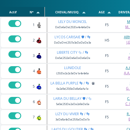
Actif
N°
CHEVAL/MUSIQ.
AGE
DRIVER
LELY DU MONCEL
M
1
F5
M.
DaDa6aDa(25)Da4a4a6aDa
LYCOS CARISAIE 🛡️ / 👣
AR
2
H5
J.
DaDaDm(25)7a3aDaDaDa3a
LIBERTE CITY 🔩 / 👣
3
F5
A
Da5a(25)2aDa6aDaDa6aDa
LUNIDOLE
A.
4
F5
A.A
(25)Da2a2a3aDa1a4a4a6a
LA BELLA PURPLE 👣 / 👣
5
F5
G.
6a2a9a(25)0aDa8a6aAa1a
LARIA DU BELLAY 🛡️ / 🔩
C
6
F5
C.
5a0a(25)Da2aDa2a9aDa5a
LIZY DU VIVIER 👣 / 👣
R
7
F5
3aDa8a4aDa(25)5aDaDa7a
LAIOS DU GOUTIER 👣 / 👣
C