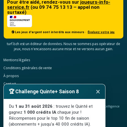
Pour être aidé, rendez-vous sur
joueurs-info-
service.fr
(ou 09 74 75 13 13 – appel non
surtaxé)
🔞 Les jeux d'argent sont interdits aux mineurs ·
Évaluez votre jeu
turf.bzh est un éditeur de données. Nous ne sommes pas opérateur de
jeux, nous n'encaissons aucune mise et ne versons aucun gain.
Mentions légales
Conditions générales de vente
À propos
Contact
×
🏆 Challenge Quinte+ Saison 8
Confidentialité
Résilier mon abonnement
Du
1 au 31 août 2026
: trouvez le Quinté et
© 2020-2026
TURF.bzh
, analyses hippiques, classement ELO et intelligence
artificielle.
gagnez
1 000 crédits IA
chaque jour !
Site indépendant, sans lien avec le PMU. Jeu interdit aux mineurs.
Récompenses pour le top 10 fin de saison
(abonnements + jusqu'a 40 000 crédits IA).