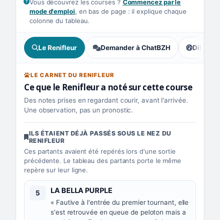
Vous découvrez les courses ?
Commencez par le
mode d'emploi
, en bas de page : il explique chaque
colonne du tableau.
Le Renifleur
Demander à ChatBZH
Difficult
, tendance
LE CARNET DU RENIFLEUR
Ce que le Renifleur a noté sur cette course
Des notes prises en regardant courir, avant l'arrivée.
Une observation, pas un pronostic.
ILS ÉTAIENT DÉJÀ PASSÉS SOUS LE NEZ DU
RENIFLEUR
Ces partants avaient été repérés lors d'une sortie
précédente. Le tableau des partants porte le même
repère sur leur ligne.
Numéro 5 :
LA BELLA PURPLE
5
« Fautive à l'entrée du premier tournant, elle
s'est retrouvée en queue de peloton mais a