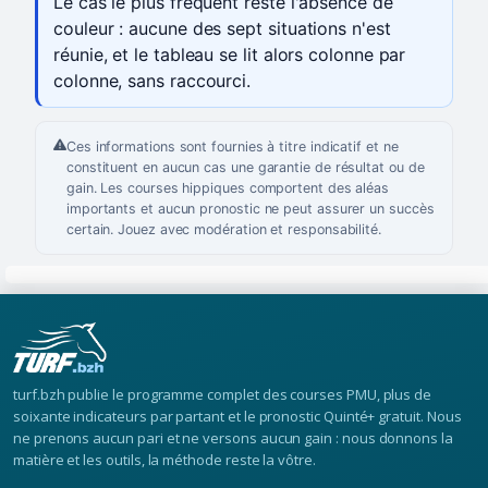
Le cas le plus fréquent reste l'absence de
couleur : aucune des sept situations n'est
réunie, et le tableau se lit alors colonne par
colonne, sans raccourci.
Ces informations sont fournies à titre indicatif et ne
constituent en aucun cas une garantie de résultat ou de
gain. Les courses hippiques comportent des aléas
importants et aucun pronostic ne peut assurer un succès
certain. Jouez avec modération et responsabilité.
turf.bzh publie le programme complet des courses PMU, plus de
soixante indicateurs par partant et le pronostic Quinté+ gratuit. Nous
ne prenons aucun pari et ne versons aucun gain : nous donnons la
matière et les outils, la méthode reste la vôtre.