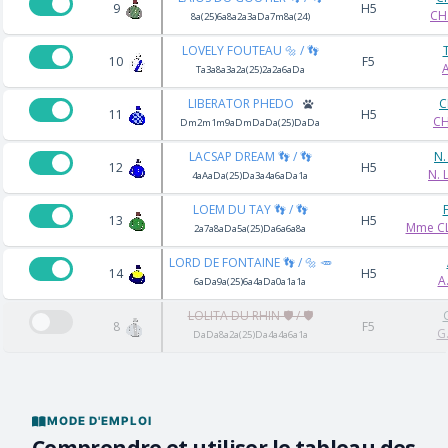
9
H5
CH
8a(25)6a8a2a3aDa7m8a(24)
LOVELY FOUTEAU 🔩 / 👣
10
F5
Ta3a8a3a2a(25)2a2a6aDa
LIBERATOR PHEDO
C
11
H5
CH
Dm2m1m9aDmDaDa(25)DaDa
LACSAP DREAM 👣 / 👣
N.
12
H5
N. 
4aAaDa(25)Da3a4a6aDa1a
LOEM DU TAY 👣 / 👣
13
H5
Mme CL
2a7a8aDa5a(25)Da6a6a8a
LORD DE FONTAINE 👣 / 🔩 🥕
14
H5
A
6aDa9a(25)6a4aDa0a1a1a
LOLITA DU RHIN 🛡️ / 🛡️
8
F5
G
DaDa8a2a(25)Da4a4a6a1a
MODE D'EMPLOI