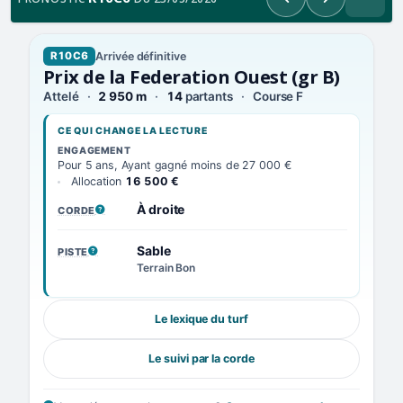
Précédent
Suivant
Arrivée définitive
R10C6
Prix de la Federation Ouest (gr B)
Attelé
2 950 m
14
partants
Course F
CE QUI CHANGE LA LECTURE
ENGAGEMENT
Pour 5 ans, Ayant gagné moins de 27 000 €
Allocation
16 500 €
À droite
CORDE
, VOIR LA DÉFINITION
Sable
PISTE
, VOIR LA DÉFINITION
Terrain Bon
Le lexique du turf
Le suivi par la corde