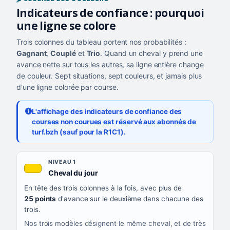
Indicateurs de confiance : pourquoi
une ligne se colore
Trois colonnes du tableau portent nos probabilités :
Gagnant
,
Couplé
et
Trio
. Quand un cheval y prend une
avance nette sur tous les autres, sa ligne entière change
de couleur. Sept situations, sept couleurs, et jamais plus
d'une ligne colorée par course.
L'affichage des indicateurs de confiance des
courses non courues est réservé aux abonnés de
turf.bzh (sauf pour la R1C1).
Les sept niveaux de confiance, du plus exigeant au moins exigea
NIVEAU
NIVEAU 1
, couleur jaune or
Cheval du jour
QUAND LA LIGNE PREND CETTE COULEUR
En tête des trois colonnes à la fois, avec plus de
CE QUE CELA VOUS DIT
25 points
d'avance sur le deuxième dans chacune des
trois.
Nos trois modèles désignent le même cheval, et de très