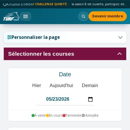
Actualisé à 04h04
⚡ CHALLENGE QUINTÉ :
la saison 8 est ouverte, participez dès maintenant !
Devenir membre
Réinitialiser l'affichage ?
Personnaliser la page
Sélectionner les courses
Annuler
Réinitialiser
Date
Hier
Aujourd'hui
Demain
🚫
À venir
En cours
Terminée
Annulée