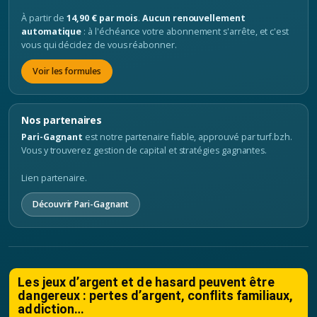
À partir de
14,90 € par mois
.
Aucun renouvellement
automatique
: à l'échéance votre abonnement s'arrête, et c'est
vous qui décidez de vous réabonner.
Voir les formules
Nos partenaires
Pari-Gagnant
est notre partenaire fiable, approuvé par turf.bzh.
Vous y trouverez gestion de capital et stratégies gagnantes.
Lien partenaire.
Découvrir Pari-Gagnant
Les jeux d’argent et de hasard peuvent être
dangereux : pertes d’argent, conflits familiaux,
addiction…