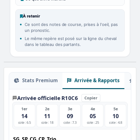
À retenir
Ce sont des notes de course, prises à l'oeil, pas
un pronostic.
Le même repère est posé sur la ligne du cheval
dans le tableau des partants.
Stats Premium
Arrivée & Rapports
O
Arrivée officielle R10C6
🏁
Copier
1er
2e
3e
4e
5e
14
11
09
05
10
cote : 6.5
cote : 18
cote : 7.3
cote : 25
cote : 4.8
SG
SP
CG
CP
Trio