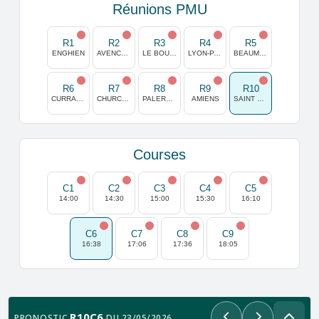
Réunions PMU
R1
R2
R3
R4
R5
ENGHIEN
AVENCHES
LE BOUSCAT
LYON-PARILLY
BEAUMONT DE LOMAGNE
R6
R7
R8
R9
R10
CURRAGH
CHURCHILL DOWNS
PALERMO
AMIENS
SAINT MALO
Courses
C1
C2
C3
C4
C5
14:00
14:30
15:00
15:30
16:10
C6
C7
C8
C9
16:38
17:06
17:36
18:05
R10C6
PRONOSTIC
DU 23/05/2026