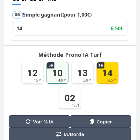
Simple gagnant
(pour 1,00€)
SG
14
6,50€
Méthode Prono IA Turf
5e
1e
12
10
13
14
15 /1
4.8 /1
3.8 /1
6.5 /1
02
42 /1
Voir % IA
Copier
IA/Borda