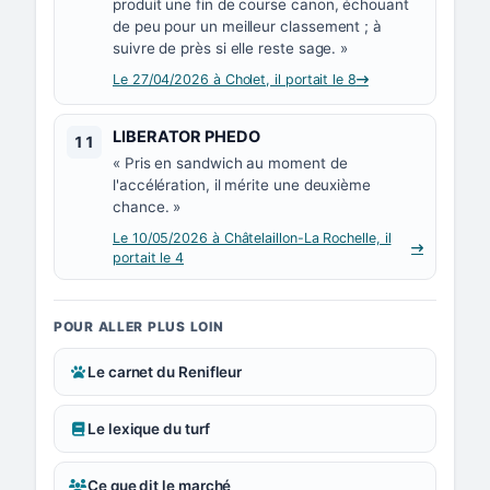
produit une fin de course canon, échouant
de peu pour un meilleur classement ; à
suivre de près si elle reste sage. »
Le 27/04/2026 à Cholet, il portait le 8
Numéro 11 :
LIBERATOR PHEDO
11
« Pris en sandwich au moment de
l'accélération, il mérite une deuxième
chance. »
Le 10/05/2026 à Châtelaillon-La Rochelle, il
portait le 4
POUR ALLER PLUS LOIN
Le carnet du Renifleur
Le lexique du turf
Ce que dit le marché