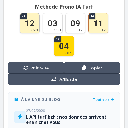
Méthode Prono IA Turf
2e
3e
12
03
09
11
9.6 /1
3.5 /1
11 /1
11 /1
1e
04
2.8 /1
Voir % IA
Copier
IA/Borda
À LA UNE DU BLOG
Tout voir
27/07/2026
L'API turf.bzh : nos données arrivent
enfin chez vous