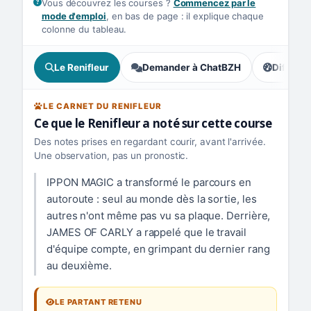
Vous découvrez les courses ?
Commencez par le
mode d'emploi
, en bas de page : il explique chaque
colonne du tableau.
Le Renifleur
Demander à ChatBZH
Difficult
, tendance
LE CARNET DU RENIFLEUR
Ce que le Renifleur a noté sur cette course
Des notes prises en regardant courir, avant l'arrivée.
Une observation, pas un pronostic.
IPPON MAGIC a transformé le parcours en
autoroute : seul au monde dès la sortie, les
autres n'ont même pas vu sa plaque. Derrière,
JAMES OF CARLY a rappelé que le travail
d'équipe compte, en grimpant du dernier rang
au deuxième.
LE PARTANT RETENU