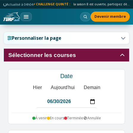
Actualisé à 04h04
⚡ CHALLENGE QUINTÉ :
la saison 8 est ouverte, participez dès maintenant !
Devenir membre
Réinitialiser l'affichage ?
Personnaliser la page
Sélectionner les courses
Annuler
Réinitialiser
Date
Hier
Aujourd'hui
Demain
🚫
À venir
En cours
Terminée
Annulée