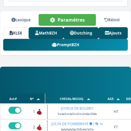
Paramètres
Lexique
Réinit
XLSX
MathBZH
Dutching
Ajouts
PromptBZH
Actif
N°
CHEVAL/MUSIQ.
AGE
DR
JOYEUX DE BOLERO
1
H7
Da4aDm3aDmDm2m8a(25)9a
JOLYA DE POMMERAYE 🛡️ / 👣 🥕
2
F7
5a6a0a6a0a(25)Da6a7aDa