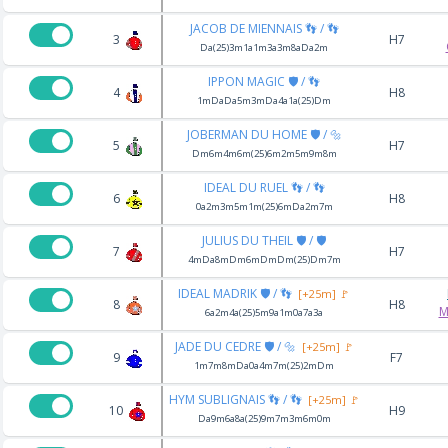
JACOB DE MIENNAIS 👣 / 👣
3
H7
Da(25)3m1a1m3a3m8aDa2m
IPPON MAGIC 🛡️ / 👣
4
H8
1mDaDa5m3mDa4a1a(25)Dm
JOBERMAN DU HOME 🛡️ / 🔩
5
H7
Dm6m4m6m(25)6m2m5m9m8m
IDEAL DU RUEL 👣 / 👣
6
H8
0a2m3m5m1m(25)6mDa2m7m
JULIUS DU THEIL 🛡️ / 🛡️
7
H7
4mDa8mDm6mDmDm(25)Dm7m
IDEAL MADRIK 🛡️ / 👣
[+25m] 🚩
8
H8
M
6a2m4a(25)5m9a1m0a7a3a
JADE DU CEDRE 🛡️ / 🔩
[+25m] 🚩
9
F7
1m7m8mDa0a4m7m(25)2mDm
HYM SUBLIGNAIS 👣 / 👣
[+25m] 🚩
10
H9
Da9m6a8a(25)9m7m3m6m0m