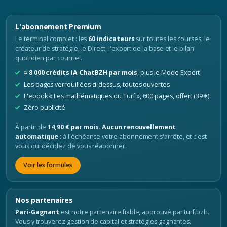
L'abonnement Premium
Le terminal complet : les
60 indicateurs
sur toutes les courses, le
créateur de stratégie, le Direct, l'export de la base et le bilan
quotidien par courriel.
≈ 8 000 crédits IA ChatBZH par mois
, plus le Mode Expert
Les pages verrouillées ci-dessus, toutes ouvertes
L'ebook « Les mathématiques du Turf », 600 pages, offert (39 €)
Zéro publicité
À partir de
14,90 € par mois
.
Aucun renouvellement
automatique
: à l'échéance votre abonnement s'arrête, et c'est
vous qui décidez de vous réabonner.
Voir les formules
Nos partenaires
Pari-Gagnant
est notre partenaire fiable, approuvé par turf.bzh.
Vous y trouverez gestion de capital et stratégies gagnantes.