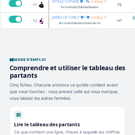
IDYLLE COPAISE 🛡️ / 👣
[+25m] 🚩
11
F8
5m1m0m0a(25)6m8a0a0a6m
JAMES OF CARLY 🛡️ / 🛡️
M
[+25m] 🚩
12
H7
4m1m4mDa6m6m5m6m4m1m
MODE D'EMPLOI
Comprendre et utiliser le tableau des
partants
Cinq fiches. Chacune annonce ce qu'elle contient avant
que vous l'ouvriez : vous prenez celle qui vous manque,
vous laissez les autres fermées.
Lire le tableau des partants
Ce que contient une ligne, l'heure à laquelle les chiffres