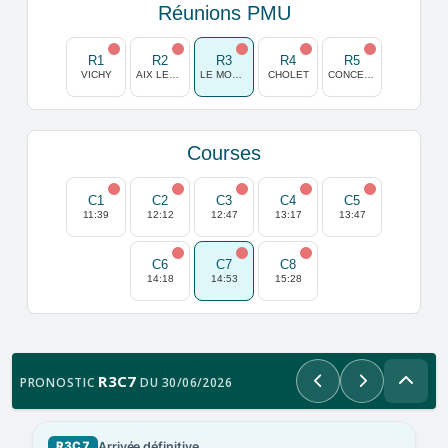
Réunions PMU
R1
R2
R3
R4
R5
VICHY
AIX LES BAINS
LE MONT SAINT MICHEL
CHOLET
CONCEPCION
Courses
C1
C2
C3
C4
C5
11:39
12:12
12:47
13:17
13:47
C6
C7
C8
14:18
14:53
15:28
R3C7
PRONOSTIC
DU 30/06/2026
Précédent
Suivant
Arrivée définitive
R3C7