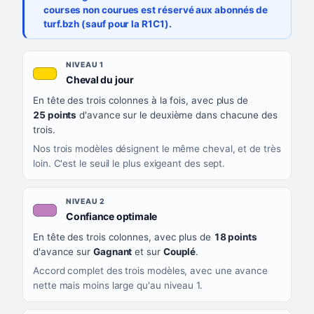
courses non courues est réservé aux abonnés de
turf.bzh (sauf pour la R1C1).
Les sept niveaux de confiance, du plus exigeant au moins exigea
NIVEAU
NIVEAU 1
, couleur jaune or
Cheval du jour
QUAND LA LIGNE PREND CETTE COULEUR
En tête des trois colonnes à la fois, avec plus de
CE QUE CELA VOUS DIT
25 points
d'avance sur le deuxième dans chacune des
trois.
Nos trois modèles désignent le même cheval, et de très
loin. C'est le seuil le plus exigeant des sept.
NIVEAU 2
, couleur mauve
Confiance optimale
En tête des trois colonnes, avec plus de
18 points
d'avance sur
Gagnant
et sur
Couplé
.
Accord complet des trois modèles, avec une avance
nette mais moins large qu'au niveau 1.