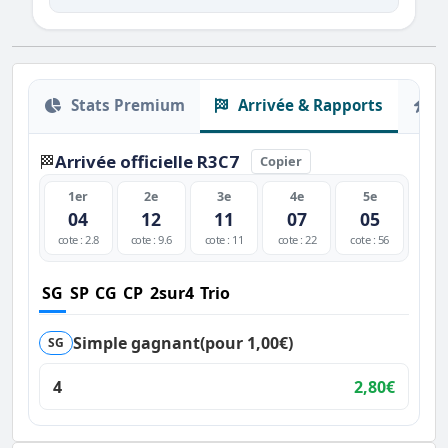
Stats Premium
Arrivée & Rapports
O
Arrivée officielle R3C7
🏁
Copier
1er
2e
3e
4e
5e
04
12
11
07
05
cote : 2.8
cote : 9.6
cote : 11
cote : 22
cote : 56
SG
SP
CG
CP
2sur4
Trio
Simple gagnant
(pour 1,00€)
SG
4
2,80€