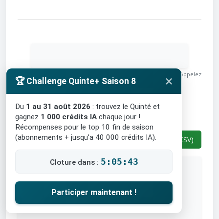
🔞 Jouer comporte des risques
: endettement, isolement... Appelez
×
🏆 Challenge Quinte+ Saison 8
le 09 74 75 13 13 (appel non surtaxé).
Le détail des pronostics
Du
1 au 31 août 2026
: trouvez le Quinté et
Quinté par IA en 8 chevaux
gagnez
1 000 crédits IA
chaque jour !
Récompenses pour le top 10 fin de saison
(abonnements + jusqu'a 40 000 crédits IA).
Filtrer les IA
Exporter la sélection (CSV)
5:05:42
Cloture dans :
Sélectionnez les IA à
Tout cocher
afficher :
Tout décocher
Participer maintenant !
Consensus des IA