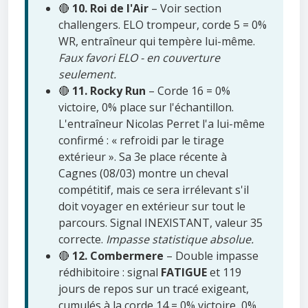
🔴
10. Roi de l'Air
– Voir section
challengers. ELO trompeur, corde 5 = 0%
WR, entraîneur qui tempère lui-même.
Faux favori ELO - en couverture
seulement.
🔴
11. Rocky Run
– Corde 16 = 0%
victoire, 0% place sur l'échantillon.
L'entraîneur Nicolas Perret l'a lui-même
confirmé : « refroidi par le tirage
extérieur ». Sa 3e place récente à
Cagnes (08/03) montre un cheval
compétitif, mais ce sera irrélevant s'il
doit voyager en extérieur sur tout le
parcours. Signal INEXISTANT, valeur 35
correcte.
Impasse statistique absolue.
🔴
12. Combermere
– Double impasse
rédhibitoire : signal
FATIGUE
et 119
jours de repos sur un tracé exigeant,
cumulés à la corde 14 = 0% victoire, 0%