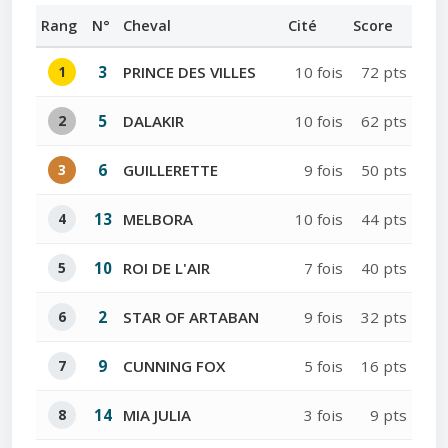
Rang
N°
Cheval
Cité
Score
1
3
PRINCE DES VILLES
10 fois
72 pts
2
5
DALAKIR
10 fois
62 pts
3
6
GUILLERETTE
9 fois
50 pts
4
13
MELBORA
10 fois
44 pts
5
10
ROI DE L'AIR
7 fois
40 pts
6
2
STAR OF ARTABAN
9 fois
32 pts
7
9
CUNNING FOX
5 fois
16 pts
8
14
MIA JULIA
3 fois
9 pts