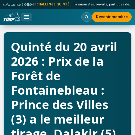
Actualisé à 04h04
⚡ CHALLENGE QUINTÉ :
la saison 8 est ouverte, participez dès maintenant !
Devenir membre
Quinté du 20 avril
2026 : Prix de la
Forêt de
Fontainebleau :
Prince des Villes
(3) a le meilleur
tirage, Dalakir (5)