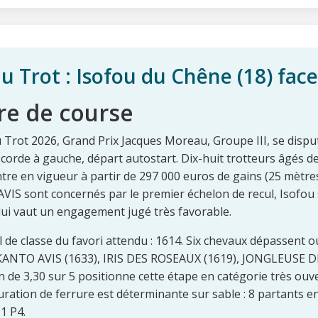
 Trot : Isofou du Chêne (18) face
re de course
rot 2026, Grand Prix Jacques Moreau, Groupe III, se dispute
 corde à gauche, départ autostart. Dix-huit trotteurs âgés d
ntre en vigueur à partir de 297 000 euros de gains (25 mètres
S sont concernés par le premier échelon de recul, Isofou 
 lui vaut un engagement jugé très favorable.
l de classe du favori attendu : 1614. Six chevaux dépassent o
KANTO AVIS (1633), IRIS DES ROSEAUX (1619), JONGLEUSE D
n de 3,30 sur 5 positionne cette étape en catégorie très ouver
uration de ferrure est déterminante sur sable : 8 partants e
 1 P4.