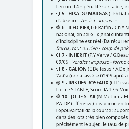
Ferrure F4 = pénalité sur sable, in
🔴
5 - HISA DU MARGAS
(J.Ph.Raff
d'absence.
Verdict : impasse.
🟢
6 - ILEO PIERJI
(E.Raffin / Ch.A.
national) en selle - signal d'inten
d'indiscipline est réel (Da récurr
Borda, tout ou rien - coup de poke
🔴
7 - INHERIT
(P.Y.Verva / G.Beauf
09/05).
Verdict : impasse - forme e
🔴
8 - GALION
(E.De Jesus / A.De 
7a-0a (non-classé le 02/05 après
🟢
9 - IRIS DES ROSEAUX
(Cl.Duval
Forme STABLE, Score IA 17,6. Voir
🟢
10 - JOLIE STAR
(M.Mottier / M.
PA-DP (offensive), invaincue en tr
l'épouvantail de la course : supe
dans des lots très bien composés.
précisément le sujet : le taux de