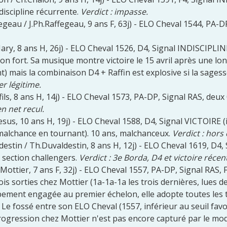
discipline récurrente.
Verdict : impasse.
egeau / J.Ph.Raffegeau, 9 ans F, 63j) - ELO Cheval 1544, PA-
Mary, 8 ans H, 26j) - ELO Cheval 1526, D4, Signal INDISCIPLINE,
tion fort. Sa musique montre victoire le 15 avril après une lo
ent) mais la combinaison D4 + Raffin est explosive si la sage
r légitime.
ils, 8 ans H, 14j) - ELO Cheval 1573, PA-DP, Signal RAS, deux
n net recul.
Jesus, 10 ans H, 19j) - ELO Cheval 1588, D4, Signal VICTOIRE 
 malchance en tournant). 10 ans, malchanceux.
Verdict : hors
destin / Th.Duvaldestin, 8 ans H, 12j) - ELO Cheval 1619,
 section challengers.
Verdict : 3e Borda, D4 et victoire réce
Mottier, 7 ans F, 32j) - ELO Cheval 1557, PA-DP, Signal RAS,
ois sorties chez Mottier (1a-1a-1a les trois dernières, lues
rbement engagée au premier échelon, elle adopte toutes les 
 Le fossé entre son ELO Cheval (1557, inférieur au seuil fav
 progression chez Mottier n'est pas encore capturé par le mo