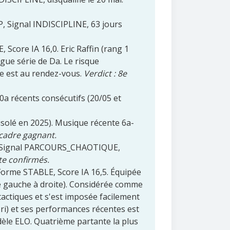
DP, Signal INDISCIPLINE, 63 jours
 Score IA 16,0. Eric Raffin (rang 1
ngue série de Da. Le risque
sse est au rendez-vous.
Verdict : 8e
 0a récents consécutifs (20/05 et
(isolé en 2025). Musique récente 6a-
 cadre gagnant.
 D4, Signal PARCOURS_CHAOTIQUE,
nte confirmés.
 Forme STABLE, Score IA 16,5. Équipée
 de gauche à droite). Considérée comme
tactiques et s'est imposée facilement
ori) et ses performances récentes est
dèle ELO. Quatrième partante la plus