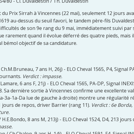
4/80 - Cl. Duvaldestin / Th. Duvaldestin
t du Prix Sirrah à Vincennes (22 mai), seulement 12 jours avan
619 au-dessus du seuil favori, le tandem père-fils Duvaldest
icultés de son 9e rang du 9 mai, immédiatement suivi par sa
que rarement quand il évolue déferré des quatre pieds, mais i
ul bémol objectif de sa candidature.
 Ch.M.Bruneau, 7 ans H, 26j) - ELO Cheval 1565, P4, Signal 
tournants.
Verdict : impasse.
h.Lamare, 6 ans F, 21j) - ELO Cheval 1565, PA-DP, Signal
. Sa dernière sortie à Vincennes confirme une excellente vale
a-3a-1a-Da lue de gauche à droite) montre une régularité ré
21 jours de repos, driver Barrier (rang 11).
Verdict : 6e Borda,
ture.
 / H.E.Bondo, 8 ans M, 213j) - ELO Cheval 1524, D4, 213 jours
passe.
n / Ch.Chalon, 9 ans H, 14j) - ELO Cheval 1591, F4, Signal IND