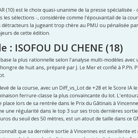
AR (10) est le choix quasi-unanime de la presse spécialisée - 
 les sélections -, considérée comme l'épouvantail de la cours
s détracteurs la jugeant trop chère au PMU ou pénalisée par
jeurs de cette édition.
le : ISOFOU DU CHENE (18)
ase la plus rationnelle selon l'analyse multi-modèles avec 
 hongre de huit ans, préparé par J. Le Mer et confié à P.Ph. Pl
ot.
evé de la course, avec un Diff_vs_Lot de +28 et le Score IA le
binaison ferrure-classe la plus convaincante du lot. L'entou
 place lors de sa rentrée dans le Prix du Gâtinais à Vincenn
me une régularité dans le top 3 sur ses trois dernières sort
uros du seuil des 50 mètres, est un atout de taille dans ce G
connaît que sa dernière sortie à Vincennes est excellente et 