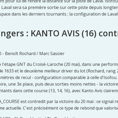
ent pour lui de rendre la distance sur la piste de Laval. Isof
 Laval sera sa première sortie sur cette piste depuis lon
pace dans les derniers tournants ; la configuration de Laval,
engers : KANTO AVIS (16) cont
 - Benoît Rochard / Marc Sassier
de l'étape GNT du Croisé-Laroche (20 mai), dans une perform
 1633 et le deuxième meilleur driver du lot (Rochard, rang 2 
mètres de recul - configuration comparable à celle d'Isofou
re, une 3e place, puis deux sorties moins nettes - la victoire
tants dans cette course (13, 14, 16), avec Kanto Avis claireme
RSE est contredit par la victoire du 20 mai : ce signal ref
me actuelle. C'est précisément ce type de rebond que valoris