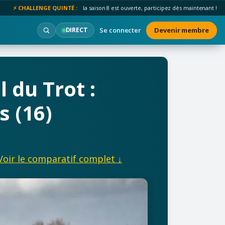
⚡ CHALLENGE QUINTÉ :
la saison 8 est ouverte, participez dès maintenant !
Se connecter
Devenir membre
DIRECT
 du Trot :
s (16)
Voir le comparatif complet ↓