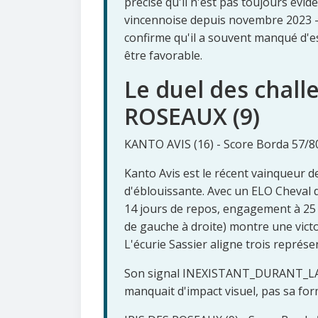
précise qu'il n'est pas toujours évid
vincennoise depuis novembre 2023 -
confirme qu'il a souvent manqué d'es
être favorable.
Le duel des chall
ROSEAUX (9)
KANTO AVIS (16) - Score Borda 57/80
Kanto Avis est le récent vainqueur 
d'éblouissante. Avec un ELO Cheval de
14 jours de repos, engagement à 25 
de gauche à droite) montre une victoi
L'écurie Sassier aligne trois représen
Son signal INEXISTANT_DURANT_LA_COU
manquait d'impact visuel, pas sa for