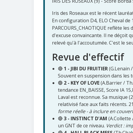
IRIS DES ROSEAUX (9) - Score Borda 5
Iris des Roseaux est le récent lauréa
En configuration D4, ELO Cheval de 1
PARCOURS_CHAOTIQUE reflète les diff
d'excuse convaincante. Il ne déçoit 
relevé qu'à l'accoutumée. C'est le se
Revue d'effectif
🔴
1 - JIBI DU FRUITIER
(G.Lenain /
Souvent en suspension dans les 
🟢
2 - KEY OF LOVE
(A.Barrier / T
tendance EN_BAISSE, Score IA 15,8
Laval est reconnue. Sa musique (2
relativisé face aux faits récents. 
forme réelle - à inclure en couver
🔴
3 - INSTINCT D'AM
(A.Collette
un GNT de ce niveau.
Verdict : im
🔴
4 - HALL BLACK MESS
(Th.Chalo