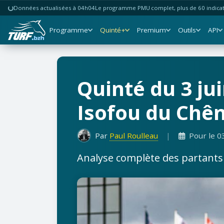
Données actualisées à 04h04
Le programme PMU complet, plus de 60 indicate
Programme
Quinté+
Premium
Outils
API
Quinté du 3 jui
Isofou du Chên
Par
Paul Roulleau
|
Pour le 0
Analyse complète des partants b