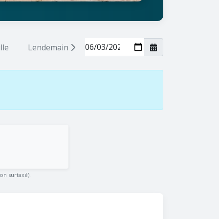
lle
Lendemain
on surtaxé).