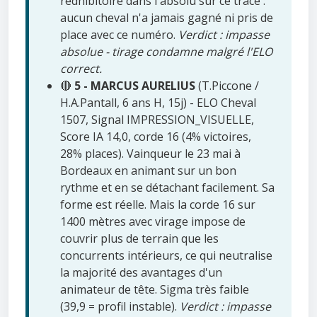
rédhibitoire dans l'absolu sur ce tracé :
aucun cheval n'a jamais gagné ni pris de
place avec ce numéro.
Verdict : impasse
absolue - tirage condamne malgré l'ELO
correct.
🔴
5 - MARCUS AURELIUS
(T.Piccone /
H.A.Pantall, 6 ans H, 15j) - ELO Cheval
1507, Signal IMPRESSION_VISUELLE,
Score IA 14,0, corde 16 (4% victoires,
28% places). Vainqueur le 23 mai à
Bordeaux en animant sur un bon
rythme et en se détachant facilement. Sa
forme est réelle. Mais la corde 16 sur
1400 mètres avec virage impose de
couvrir plus de terrain que les
concurrents intérieurs, ce qui neutralise
la majorité des avantages d'un
animateur de tête. Sigma très faible
(39,9 = profil instable).
Verdict : impasse