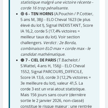
statistique malgré une victoire récente -
corde 16 trop pénalisante.
🟢
6 - TEN HORNS
(A.Pouchin / P.Cottier,
5 ans M, 38j) - ELO Cheval 1623 (le plus
élevé du lot !), Signal INEXISTANT, Score
IA 16,2, corde 5 (17,4% victoires =
meilleur taux du lot). Voir section
challengers.
Verdict : 2e Borda,
combinaison ELO max + corde max - le
candidat mathématique.
🟠
7 - CIEL DE PARIS
(T.Bachelot /
S.Wattel, 4 ans H, 156j) - ELO Cheval
1552, Signal PARCOURS_DIFFICILE,
Score IA 13,6, corde 3 (12,2% victoires =
3e meilleure du lot), valeur 41,5. La
corde 3 est un vrai atout statistique.
Mais 156 jours sans courir (dernière
sortie le 2 janvier 2026, non-classé)
constitue le risque majeur : une rentrée