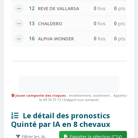
—
12
REVE DE VALLARSA
0
fois
0
pts
—
13
CHALDERO
0
fois
0
pts
—
16
ALPHA WONDER
0
fois
0
pts
🔞 Jouer comporte des risques
: endettement, isolement... Appelez
le 09 74 75 13 13 (appel non surtaxé).
Le détail des pronostics
Quinté par IA en 8 chevaux
Filtrer les IA
Exporter la sélection (CSV)