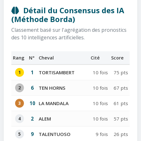
Détail du Consensus des IA
(Méthode Borda)
Classement basé sur l'agrégation des pronostics
des 10 intelligences artificielles.
Rang
N°
Cheval
Cité
Score
1
1
TORTISAMBERT
10 fois
75 pts
2
6
TEN HORNS
10 fois
67 pts
3
10
LA MANDALA
10 fois
61 pts
4
2
ALEM
10 fois
57 pts
5
9
TALENTUOSO
9 fois
26 pts