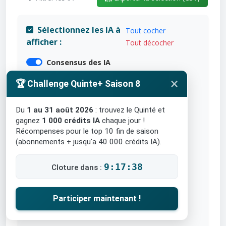
Sélectionnez les IA à
Tout cocher
afficher :
Tout décocher
Consensus des IA
×
🏆 Challenge Quinte+ Saison 8
Claude AI
DeepSeek
Du
1 au 31 août 2026
: trouvez le Quinté et
gagnez
1 000 crédits IA
chaque jour !
Grok
Récompenses pour le top 10 fin de saison
(abonnements + jusqu'a 40 000 crédits IA).
Meta AI
9:17:37
Cloture dans :
Perplexity
ChatGPT
Participer maintenant !
Copilot