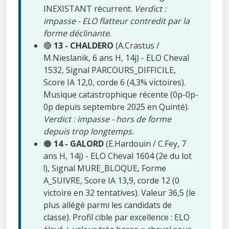
INEXISTANT récurrent.
Verdict :
impasse - ELO flatteur contredit par la
forme déclinante.
🔴
13 - CHALDERO
(A.Crastus /
M.Nieslanik, 6 ans H, 14j) - ELO Cheval
1532, Signal PARCOURS_DIFFICILE,
Score IA 12,0, corde 6 (4,3% victoires).
Musique catastrophique récente (0p-0p-
0p depuis septembre 2025 en Quinté).
Verdict : impasse - hors de forme
depuis trop longtemps.
🟠
14 - GALORD
(E.Hardouin / C.Fey, 7
ans H, 14j) - ELO Cheval 1604 (2e du lot
!), Signal MURE_BLOQUE, Forme
A_SUIVRE, Score IA 13,9, corde 12 (0
victoire en 32 tentatives). Valeur 36,5 (le
plus allégé parmi les candidats de
classe). Profil cible par excellence : ELO