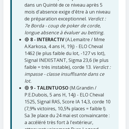
dans un Quinté de ce niveau après 5
mois d'absence exige d'être à un niveau
de préparation exceptionnel.
Verdict :
7e Borda - coup de poker de corde,
longue absence à évaluer au betting.
🔴
8 - INTERACTIV
(A.Lemaitre / Mme
A.Karkosa, 4 ans H, 19j) - ELO Cheval
1462 (le plus faible du lot, -127 vs lot),
Signal INEXISTANT, Sigma 23,6 (le plus
faible = très instable), corde 13.
Verdict :
impasse - classe insuffisante dans ce
lot.
🟢
9 - TALENTUOSO
(M.Grandin /
P.E.Dubois, 5 ans H, 14j) - ELO Cheval
1525, Signal RAS, Score IA 14,3, corde 10
(7,9% victoires, 10,5% places = faible !).
Sa 3e place du 24 mai est convaincante :
a accéléré très fort à l'extérieur,