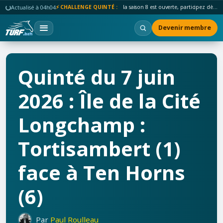
Actualisé à 04h04
🏛️ NOUVEAU :
le palmarès de tous les temps du Challenge est en ligne.
Devenir membre
Quinté du 7 juin
2026 : Île de la Cité
Longchamp :
Tortisambert (1)
face à Ten Horns
(6)
Par
Paul Roulleau