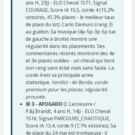
ans H, 23j) - ELO Cheval 1571, Signal
COURAGE, Score IA 15,5, corde 4 (15,2%
victoires, 41,3% places - le meilleur taux
de place du lot). Carlo Demuro (rang 3)
au guidon. Sa musique (4p-5p-3p-5p lue
de gauche à droite) montre une
régularité dans les placements. Ses
commentaires récents montrent des 4e
et 3e places solides - un cheval qui tient
son rang sans éclat mais sans faute. La
corde 4 est sa principale arme
statistique.
Verdict : 4e Borda, corde
premium pour les places, régularité
prouvée.
🟢
3 - AFOGADO
(C.Lecoeuvre /
P.&J.Brandt, 4 ans H, 14j) - ELO Cheval
1516, Signal PARCOURS_CHAOTIQUE,
Score IA 13,4, corde 9 (7,1% victoires). Sa
4e place du 24 mai est trompeuse : il