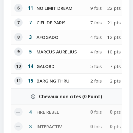
6
11
NO LIMIT DREAM
9 fois
22 pts
7
7
CIEL DE PARIS
7 fois
21 pts
8
3
AFOGADO
4 fois
12 pts
9
5
MARCUS AURELIUS
4 fois
10 pts
10
14
GALORD
5 fois
7 pts
11
15
BARGING THRU
2 fois
2 pts
Chevaux non cités (0 Point)
—
4
FIRE REBEL
0
fois
0
pts
—
8
INTERACTIV
0
fois
0
pts