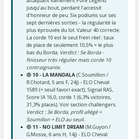
attaquant vainement Pure Legend
jusqu'au bout, perdant l'accessit
d'honneur de peu. Six podiums sur ses
sept dernières sorties - la régularité la
plus éprouvée du lot. Valeur 40 correcte.
La corde 10 est le seul frein réel : taux
de place de seulement 10,5% = le plus
bas du Borda.
Verdict : 5e Borda -
finisseur très régulier mais corde 10
contraignante.
🟢
10 - LA MANDALA
(C.Soumillon /
R.Chotard, 5 ans F, 24j) - ELO Cheval
1589 (= seuil favori exact), Signal RAS,
Score IA 16,0, corde 1 (6,3% victoires,
31,3% places). Voir section challengers.
Verdict : 3e Borda, profil allégé +
Soumillon + ELO au seuil.
🟢
11 - NO LIMIT DREAM
(M.Guyon /
G.Mosse, 6 ans H, 14j) - ELO Cheval