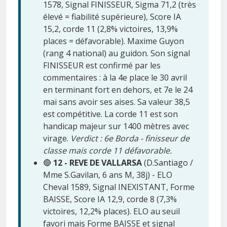
1578, Signal FINISSEUR, Sigma 71,2 (très
élevé = fiabilité supérieure), Score IA
15,2, corde 11 (2,8% victoires, 13,9%
places = défavorable). Maxime Guyon
(rang 4 national) au guidon. Son signal
FINISSEUR est confirmé par les
commentaires : à la 4e place le 30 avril
en terminant fort en dehors, et 7e le 24
mai sans avoir ses aises. Sa valeur 38,5
est compétitive. La corde 11 est son
handicap majeur sur 1400 mètres avec
virage.
Verdict : 6e Borda - finisseur de
classe mais corde 11 défavorable.
🔴
12 - REVE DE VALLARSA
(D.Santiago /
Mme S.Gavilan, 6 ans M, 38j) - ELO
Cheval 1589, Signal INEXISTANT, Forme
BAISSE, Score IA 12,9, corde 8 (7,3%
victoires, 12,2% places). ELO au seuil
favori mais Forme BAISSE et signal