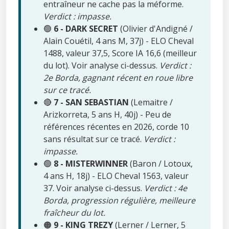
entraîneur ne cache pas la méforme.
Verdict : impasse.
🟢
6 - DARK SECRET
(Olivier d'Andigné /
Alain Couétil, 4 ans M, 37j) - ELO Cheval
1488, valeur 37,5, Score IA 16,6 (meilleur
du lot). Voir analyse ci-dessus.
Verdict :
2e Borda, gagnant récent en roue libre
sur ce tracé.
🔴
7 - SAN SEBASTIAN
(Lemaitre /
Arizkorreta, 5 ans H, 40j) - Peu de
références récentes en 2026, corde 10
sans résultat sur ce tracé.
Verdict :
impasse.
🟢
8 - MISTERWINNER
(Baron / Lotoux,
4 ans H, 18j) - ELO Cheval 1563, valeur
37. Voir analyse ci-dessus.
Verdict : 4e
Borda, progression régulière, meilleure
fraîcheur du lot.
🟠
9 - KING TREZY
(Lerner / Lerner, 5