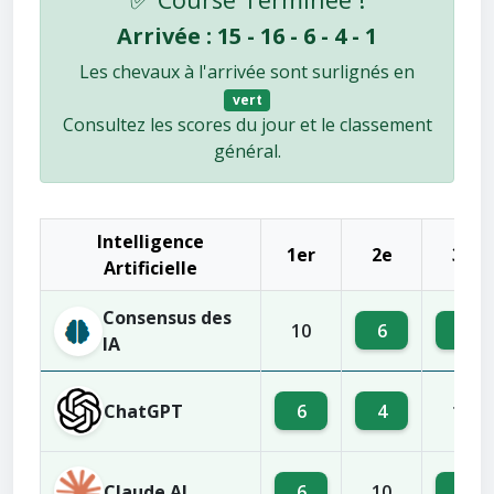
Arrivée : 15 - 16 - 6 - 4 - 1
Les chevaux à l'arrivée sont surlignés en
vert
Consultez les scores du jour et le classement
général.
Intelligence
1er
2e
3e
Artificielle
Consensus des
6
4
10
IA
ChatGPT
6
4
10
Claude AI
6
4
10