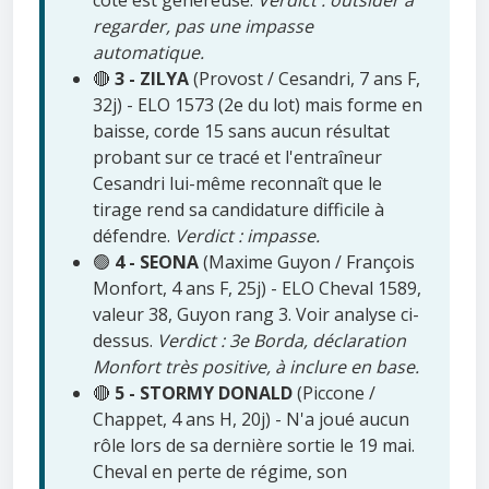
cote est généreuse.
Verdict : outsider à
regarder, pas une impasse
automatique.
🔴
3 - ZILYA
(Provost / Cesandri, 7 ans F,
32j) - ELO 1573 (2e du lot) mais forme en
baisse, corde 15 sans aucun résultat
probant sur ce tracé et l'entraîneur
Cesandri lui-même reconnaît que le
tirage rend sa candidature difficile à
défendre.
Verdict : impasse.
🟢
4 - SEONA
(Maxime Guyon / François
Monfort, 4 ans F, 25j) - ELO Cheval 1589,
valeur 38, Guyon rang 3. Voir analyse ci-
dessus.
Verdict : 3e Borda, déclaration
Monfort très positive, à inclure en base.
🔴
5 - STORMY DONALD
(Piccone /
Chappet, 4 ans H, 20j) - N'a joué aucun
rôle lors de sa dernière sortie le 19 mai.
Cheval en perte de régime, son