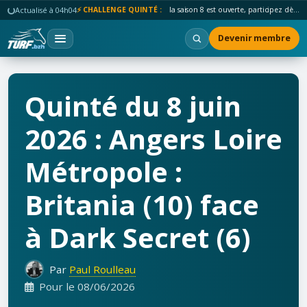
Actualisé à 04h04
⚡ CHALLENGE QUINTÉ :
la saison 8 est ouverte, participez dès maintenant !
Devenir membre
Quinté du 8 juin
2026 : Angers Loire
Métropole :
Britania (10) face
à Dark Secret (6)
Par
Paul Roulleau
Pour le 08/06/2026