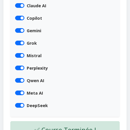
Claude AI
Copilot
Gemini
Grok
Mistral
Perplexity
Qwen AI
Meta AI
DeepSeek
✅ Course Terminée !