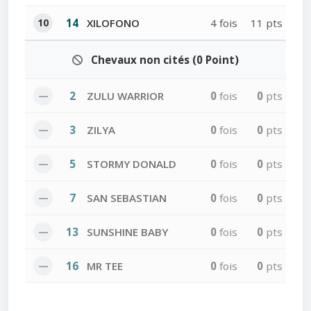
10
14
XILOFONO
4 fois
11 pts
Chevaux non cités (0 Point)
—
2
ZULU WARRIOR
0
fois
0
pts
—
3
ZILYA
0
fois
0
pts
—
5
STORMY DONALD
0
fois
0
pts
—
7
SAN SEBASTIAN
0
fois
0
pts
—
13
SUNSHINE BABY
0
fois
0
pts
—
16
MR TEE
0
fois
0
pts