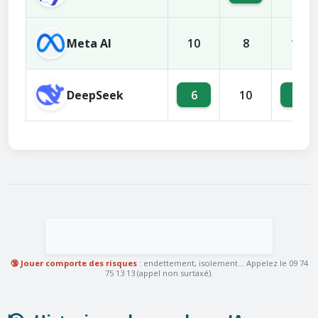
Meta AI
10
8
11
DeepSeek
6
4
10
🔞 Jouer comporte des risques
: endettement, isolement... Appelez le 09 74
75 13 13 (appel non surtaxé).