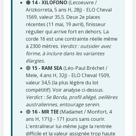
🟠
14 - XILOFONO
(Lecoeuvre /
Arizkorreta, 5 ans H, 28j) - ELO Cheval
1569, valeur 35,5. Deux 2e places
récentes (11 mai, 19 avril), finisseur
régulier qui arrive fort en dehors. La
corde 16 est une contrainte réelle même
à 2300 mètres.
Verdict : outsider avec
forme, à inclure dans les variantes
élargies.
🟢
15 - RAM SEA
(Léo-Paul Bréchet /
Mele, 4 ans H, 32j) - ELO Cheval 1509,
valeur 34,5 (la plus légère du lot
compétitif). Voir analyse ci-dessus.
Verdict : 5e Borda, profil allégé, oeillères
australiennes, entourage serein.
🔴
16 - MR TEE
(Madamet / Monfort, 4
ans H, 171j) - 171 jours sans courir.
L'entraîneur lui-même juge la rentrée
difficile et la valeur assignée trop haute