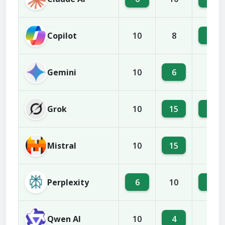
Copilot
6
10
8
Gemini
6
10
9
Grok
15
6
10
Mistral
15
10
8
Perplexity
6
4
10
Qwen AI
4
10
8