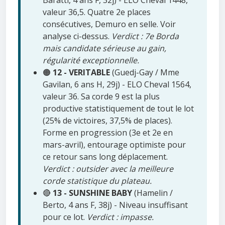
Baratti, 4 ans F, 32j) - ELO Cheval 1448,
valeur 36,5. Quatre 2e places
consécutives, Demuro en selle. Voir
analyse ci-dessus.
Verdict : 7e Borda
mais candidate sérieuse au gain,
régularité exceptionnelle.
🟠
12 - VERITABLE
(Guedj-Gay / Mme
Gavilan, 6 ans H, 29j) - ELO Cheval 1564,
valeur 36. Sa corde 9 est la plus
productive statistiquement de tout le lot
(25% de victoires, 37,5% de places).
Forme en progression (3e et 2e en
mars-avril), entourage optimiste pour
ce retour sans long déplacement.
Verdict : outsider avec la meilleure
corde statistique du plateau.
🔴
13 - SUNSHINE BABY
(Hamelin /
Berto, 4 ans F, 38j) - Niveau insuffisant
pour ce lot.
Verdict : impasse.