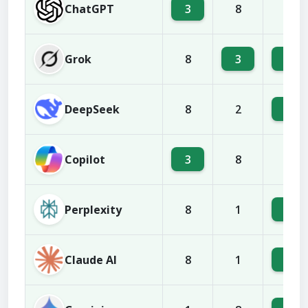
ChatGPT
3
8
1
Grok
3
4
8
DeepSeek
3
8
2
Copilot
3
8
1
Perplexity
3
8
1
Claude AI
3
8
1