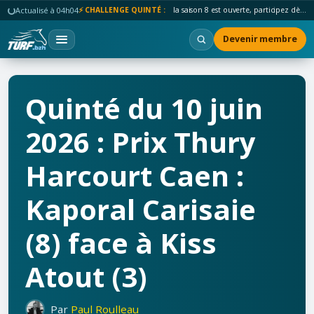
Actualisé à 04h04
⚡ CHALLENGE QUINTÉ :
la saison 8 est ouverte, participez dès maintenant !
Devenir membre
Quinté du 10 juin
2026 : Prix Thury
Harcourt Caen :
Kaporal Carisaie
(8) face à Kiss
Atout (3)
Par
Paul Roulleau