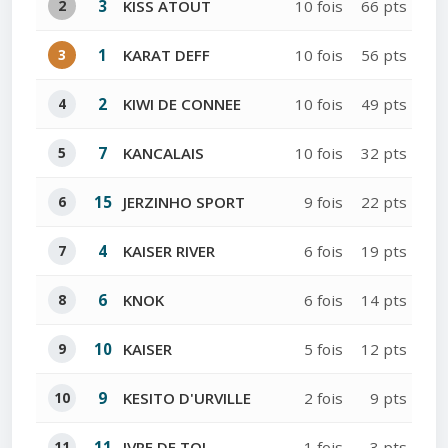
2
3
KISS ATOUT
10 fois
66 pts
3
1
KARAT DEFF
10 fois
56 pts
4
2
KIWI DE CONNEE
10 fois
49 pts
5
7
KANCALAIS
10 fois
32 pts
6
15
JERZINHO SPORT
9 fois
22 pts
7
4
KAISER RIVER
6 fois
19 pts
8
6
KNOK
6 fois
14 pts
9
10
KAISER
5 fois
12 pts
10
9
KESITO D'URVILLE
2 fois
9 pts
11
11
IVRE DE TOI
1 fois
3 pts