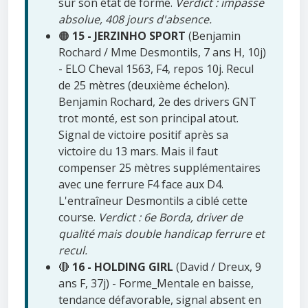
sur son état de forme.
Verdict : impasse
absolue, 408 jours d'absence.
🟠
15 - JERZINHO SPORT
(Benjamin
Rochard / Mme Desmontils, 7 ans H, 10j)
- ELO Cheval 1563, F4, repos 10j. Recul
de 25 mètres (deuxième échelon).
Benjamin Rochard, 2e des drivers GNT
trot monté, est son principal atout.
Signal de victoire positif après sa
victoire du 13 mars. Mais il faut
compenser 25 mètres supplémentaires
avec une ferrure F4 face aux D4.
L'entraîneur Desmontils a ciblé cette
course.
Verdict : 6e Borda, driver de
qualité mais double handicap ferrure et
recul.
🔴
16 - HOLDING GIRL
(David / Dreux, 9
ans F, 37j) - Forme_Mentale en baisse,
tendance défavorable, signal absent en