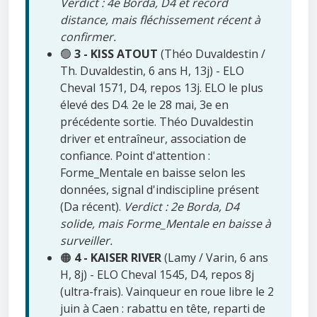
Verdict : 4e Borda, D4 et record
distance, mais fléchissement récent à
confirmer.
🟢
3 - KISS ATOUT
(Théo Duvaldestin /
Th. Duvaldestin, 6 ans H, 13j) - ELO
Cheval 1571, D4, repos 13j. ELO le plus
élevé des D4. 2e le 28 mai, 3e en
précédente sortie. Théo Duvaldestin
driver et entraîneur, association de
confiance. Point d'attention :
Forme_Mentale en baisse selon les
données, signal d'indiscipline présent
(Da récent).
Verdict : 2e Borda, D4
solide, mais Forme_Mentale en baisse à
surveiller.
🟠
4 - KAISER RIVER
(Lamy / Varin, 6 ans
H, 8j) - ELO Cheval 1545, D4, repos 8j
(ultra-frais). Vainqueur en roue libre le 2
juin à Caen : rabattu en tête, reparti de