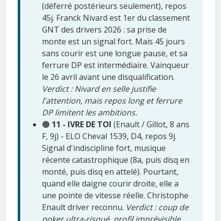
(déferré postérieurs seulement), repos
45j. Franck Nivard est 1er du classement
GNT des drivers 2026 : sa prise de
monte est un signal fort. Mais 45 jours
sans courir est une longue pause, et sa
ferrure DP est intermédiaire. Vainqueur
le 26 avril avant une disqualification.
Verdict : Nivard en selle justifie
l'attention, mais repos long et ferrure
DP limitent les ambitions.
🟠
11 - IVRE DE TOI
(Enault / Gillot, 8 ans
F, 9j) - ELO Cheval 1539, D4, repos 9j.
Signal d'indiscipline fort, musique
récente catastrophique (8a, puis disq en
monté, puis disq en attelé). Pourtant,
quand elle daigne courir droite, elle a
une pointe de vitesse réelle. Christophe
Enault driver reconnu.
Verdict : coup de
poker ultra-risqué, profil imprévisible.