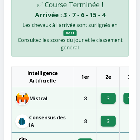
✅ Course Terminée !
Arrivée : 3 - 7 - 6 - 15 - 4
Les chevaux à l'arrivée sont surlignés en
vert
Consultez les scores du jour et le classement
général.
Intelligence
1er
2e
3e
Artificielle
Mistral
3
15
8
Consensus des
3
8
1
IA