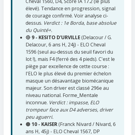
Cheval 1560, D4, Score IA 17.2 (le plus
élevé). Tendance en progression, signal
de courage confirmé. Voir analyse ci-
dessus.
Verdict : 1e Borda, base absolue
du Quinté+.
🔴
9 - KESITO D'URVILLE
(Delacour / G.
Delacour, 6 ans H, 24j) - ELO Cheval
1596 (seul au-dessus du seuil favori du
lot !), mais F4 (ferré des 4 pieds). C'est le
piège par excellence de cette course :
l'ELO le plus élevé du premier échelon
masque un désavantage biomécanique
majeur. Son driver est classé 296e au
niveau national. Forme_Mentale
inconnue.
Verdict : impasse, ELO
trompeur face aux D4 adverses, driver
peu aguerri.
🟠
10 - KAISER
(Franck Nivard / Nivard, 6
ans H, 45j) - ELO Cheval 1567, DP