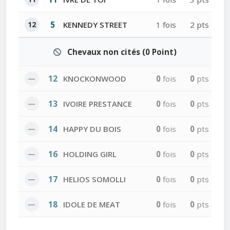
12
5
KENNEDY STREET
1 fois
2 pts
Chevaux non cités (0 Point)
—
12
KNOCKONWOOD
0
fois
0
pts
—
13
IVOIRE PRESTANCE
0
fois
0
pts
—
14
HAPPY DU BOIS
0
fois
0
pts
—
16
HOLDING GIRL
0
fois
0
pts
—
17
HELIOS SOMOLLI
0
fois
0
pts
—
18
IDOLE DE MEAT
0
fois
0
pts