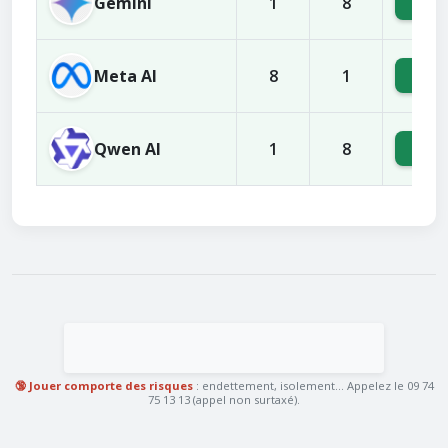
Gemini
3
1
8
Meta AI
3
8
1
Qwen AI
3
1
8
🔞 Jouer comporte des risques
: endettement, isolement... Appelez le 09 74
75 13 13 (appel non surtaxé).