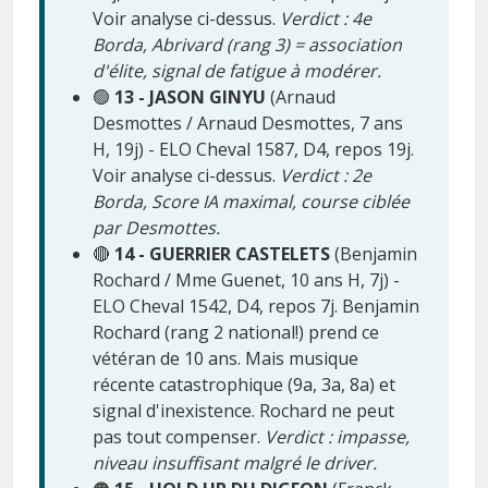
Voir analyse ci-dessus.
Verdict : 4e
Borda, Abrivard (rang 3) = association
d'élite, signal de fatigue à modérer.
🟢
13 - JASON GINYU
(Arnaud
Desmottes / Arnaud Desmottes, 7 ans
H, 19j) - ELO Cheval 1587, D4, repos 19j.
Voir analyse ci-dessus.
Verdict : 2e
Borda, Score IA maximal, course ciblée
par Desmottes.
🔴
14 - GUERRIER CASTELETS
(Benjamin
Rochard / Mme Guenet, 10 ans H, 7j) -
ELO Cheval 1542, D4, repos 7j. Benjamin
Rochard (rang 2 national!) prend ce
vétéran de 10 ans. Mais musique
récente catastrophique (9a, 3a, 8a) et
signal d'inexistence. Rochard ne peut
pas tout compenser.
Verdict : impasse,
niveau insuffisant malgré le driver.