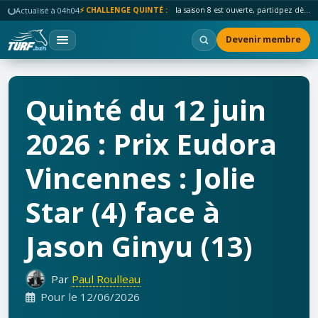
Actualisé à 04h04
⚡ CHALLENGE QUINTÉ :
la saison 8 est ouverte, participez dès maintenant !
Devenir membre
Quinté du 12 juin
2026 : Prix Eudora
Vincennes : Jolie
Star (4) face à
Jason Ginyu (13)
Par
Paul Roulleau
Pour le 12/06/2026