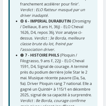
franchement accélérer pour finir'.
Verdict : ELO flatteur masqué par un
driver inadapté.
🟢
6 - IMPERIAL DURABUTIN
(Dromigny
/ Delliaux, 8 ans H, 36j) - ELO Cheval
1626, D4, repos 36j. Voir analyse ci-
dessus.
Verdict : 3e Borda, meilleure
classe brute du lot, freiné par
l'association driver.
🟠
7 - HISTOIRE PHILS
(Ploquin /
Filograsso, 9 ans F, 22j) - ELO Cheval
1591, D4, Signal de courage. A terminé
près du podium derrière Jolie Star le 2
mai. Musique récente pauvre (Da, 5a,
9a). Driver Ploquin rang 7 national. Elle a
gagné un Quinté+ à 115/1 en décembre
2025, signal de sa capacité à surprendre.
Verdict : 8e Borda, courage confirme