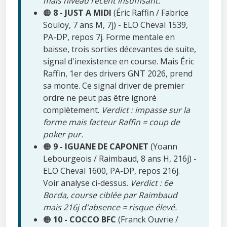
mais niveau récent insuffisant.
🟠
8 - JUST A MIDI
(Éric Raffin / Fabrice
Souloy, 7 ans M, 7j) - ELO Cheval 1539,
PA-DP, repos 7j. Forme mentale en
baisse, trois sorties décevantes de suite,
signal d'inexistence en course. Mais Éric
Raffin, 1er des drivers GNT 2026, prend
sa monte. Ce signal driver de premier
ordre ne peut pas être ignoré
complètement.
Verdict : impasse sur la
forme mais facteur Raffin = coup de
poker pur.
🟠
9 - IGUANE DE CAPONET
(Yoann
Lebourgeois / Raimbaud, 8 ans H, 216j) -
ELO Cheval 1600, PA-DP, repos 216j.
Voir analyse ci-dessus.
Verdict : 6e
Borda, course ciblée par Raimbaud
mais 216j d'absence = risque élevé.
🟠
10 - COCCO BFC
(Franck Ouvrie /