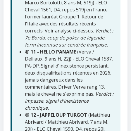
Marco Bortolotti, 8 ans M, 519j) - ELO
Cheval 1561, D4, repos 519j en France.
Former lauréat Groupe 1. Retour de
l'Italie avec des résultats récents
corrects. Voir analyse ci-dessus.
Verdict :
7e Borda, coup de poker de légende,
form inconnue sur cendrée française.
🔴
11 - HELLO PANAME
(Verva /
Delliaux, 9 ans H, 22j) - ELO Cheval 1587,
PA-DP. Signal d'inexistence persistant,
deux disqualifications récentes en 2026,
jamais dangereux dans les
commentaires. Driver Verva rang 13,
mais le cheval ne s'exprime pas.
Verdict :
impasse, signal d'inexistence
chronique.
🟢
12 - JAPPELOUP TURGOT
(Matthieu
Abrivard / Matthieu Abrivard, 7 ans M,
20j) - ELO Cheval 1590, D4, repos 20j.