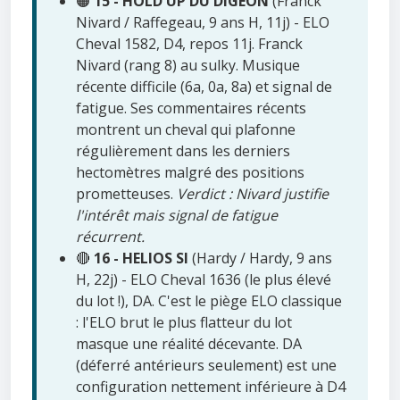
🟠
15 - HOLD UP DU DIGEON
(Franck
Nivard / Raffegeau, 9 ans H, 11j) - ELO
Cheval 1582, D4, repos 11j. Franck
Nivard (rang 8) au sulky. Musique
récente difficile (6a, 0a, 8a) et signal de
fatigue. Ses commentaires récents
montrent un cheval qui plafonne
régulièrement dans les derniers
hectomètres malgré des positions
prometteuses.
Verdict : Nivard justifie
l'intérêt mais signal de fatigue
récurrent.
🔴
16 - HELIOS SI
(Hardy / Hardy, 9 ans
H, 22j) - ELO Cheval 1636 (le plus élevé
du lot !), DA. C'est le piège ELO classique
: l'ELO brut le plus flatteur du lot
masque une réalité décevante. DA
(déferré antérieurs seulement) est une
configuration nettement inférieure à D4