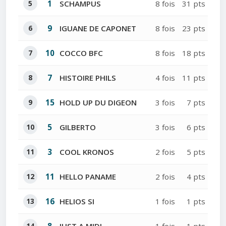
5
1
SCHAMPUS
8 fois
31 pts
6
9
IGUANE DE CAPONET
8 fois
23 pts
7
10
COCCO BFC
8 fois
18 pts
8
7
HISTOIRE PHILS
4 fois
11 pts
9
15
HOLD UP DU DIGEON
3 fois
7 pts
10
5
GILBERTO
3 fois
6 pts
11
3
COOL KRONOS
2 fois
5 pts
12
11
HELLO PANAME
2 fois
4 pts
13
16
HELIOS SI
1 fois
1 pts
14