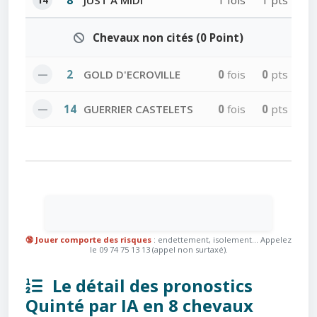
8
JUST A MIDI
1 fois
1 pts
Chevaux non cités (0 Point)
—
2
GOLD D'ECROVILLE
0
fois
0
pts
—
14
GUERRIER CASTELETS
0
fois
0
pts
🔞 Jouer comporte des risques
: endettement, isolement... Appelez
le 09 74 75 13 13 (appel non surtaxé).
Le détail des pronostics
Quinté par IA en 8 chevaux