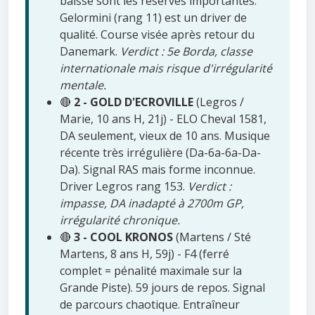
baisse sont les réserves importantes.
Gelormini (rang 11) est un driver de
qualité. Course visée après retour du
Danemark.
Verdict : 5e Borda, classe
internationale mais risque d'irrégularité
mentale.
🔴
2 - GOLD D'ECROVILLE
(Legros /
Marie, 10 ans H, 21j) - ELO Cheval 1581,
DA seulement, vieux de 10 ans. Musique
récente très irrégulière (Da-6a-6a-Da-
Da). Signal RAS mais forme inconnue.
Driver Legros rang 153.
Verdict :
impasse, DA inadapté à 2700m GP,
irrégularité chronique.
🔴
3 - COOL KRONOS
(Martens / Sté
Martens, 8 ans H, 59j) - F4 (ferré
complet = pénalité maximale sur la
Grande Piste). 59 jours de repos. Signal
de parcours chaotique. Entraîneur