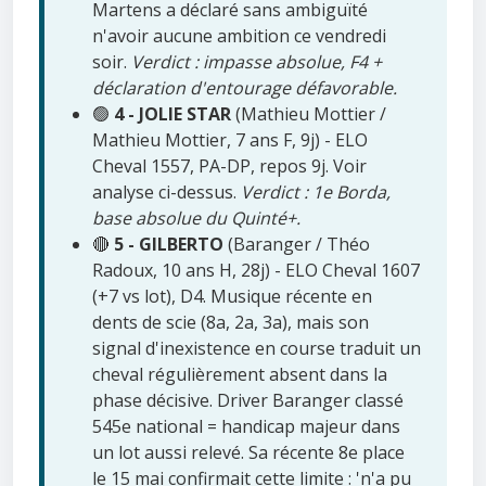
Martens a déclaré sans ambiguïté
n'avoir aucune ambition ce vendredi
soir.
Verdict : impasse absolue, F4 +
déclaration d'entourage défavorable.
🟢
4 - JOLIE STAR
(Mathieu Mottier /
Mathieu Mottier, 7 ans F, 9j) - ELO
Cheval 1557, PA-DP, repos 9j. Voir
analyse ci-dessus.
Verdict : 1e Borda,
base absolue du Quinté+.
🔴
5 - GILBERTO
(Baranger / Théo
Radoux, 10 ans H, 28j) - ELO Cheval 1607
(+7 vs lot), D4. Musique récente en
dents de scie (8a, 2a, 3a), mais son
signal d'inexistence en course traduit un
cheval régulièrement absent dans la
phase décisive. Driver Baranger classé
545e national = handicap majeur dans
un lot aussi relevé. Sa récente 8e place
le 15 mai confirmait cette limite : 'n'a pu