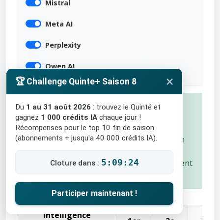
Mistral
Meta AI
Perplexity
Qwen AI
×
🏆 Challenge Quinte+ Saison 8
✅ Course Terminée !
Du
1 au 31 août 2026
: trouvez le Quinté et
gagnez
1 000 crédits IA
chaque jour !
Arrivée : 4 - 8 - 14 - 1 - 9
Récompenses pour le top 10 fin de saison
(abonnements + jusqu'a 40 000 crédits IA).
Les chevaux à l'arrivée sont surlignés en
vert
5:09:23
Consultez les scores du jour et le classement
Cloture dans :
général.
Participer maintenant !
Intelligence