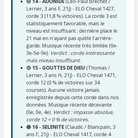
🔴
14 - ADONIDE
(Léo-Paul Bréchet /
Lerner, 3 ans F, 21j) - ELO Cheval 1427,
corde 3 (11,8 % victoires). La corde 3 est
statistiquement favorable, mais le
niveau est insuffisant : dernière place le
21 mai en n'ayant pas quitté l'arrière-
garde. Musique récente très limitée (0e-
3e-5e-9e).
Verdict : corde intéressante
mais niveau insuffisant.
🔴
15 - GOUTTES DE DIEU
(Thomas /
Lerner, 3 ans H, 21j) - ELO Cheval 1471,
corde 12 (0 % de victoires sur 34
courses). Aucune victoire jamais
enregistrée depuis cette corde dans nos
données. Musique récente décevante
(0e, 0e, 4e).
Verdict : impasse absolue,
corde 12 = 0 % de victoires.
🟠
16 - SELENITE
(Claudic / Blancpain, 3
ans F, 21j) - ELO Cheval 1417, corde 4