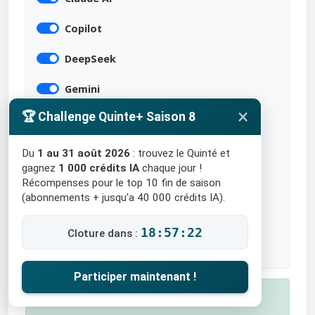
Copilot
DeepSeek
Gemini
×
🏆 Challenge Quinte+ Saison 8
Grok
Mistral
Du
1 au 31 août 2026
: trouvez le Quinté et
gagnez
1 000 crédits IA
chaque jour !
Meta AI
Récompenses pour le top 10 fin de saison
(abonnements + jusqu'a 40 000 crédits IA).
Perplexity
18:57:21
Cloture dans :
Qwen AI
Participer maintenant !
✅ Course Terminée !