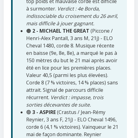
top poids et mauvaise corde est difficile
à surmonter.
Verdict : 4e Borda,
indissociable du croisement du 26 avril,
mais difficile à jouer gagnant.
🟠
2 - MICHAEL THE GREAT
(Piccone /
Henri-Alex Pantall, 3 ans M, 21j) - ELO
Cheval 1480, corde 8. Musique récente
en baisse (9e, 8e, 8e), a marqué le pas à
150 mètres du but le 21 mai après avoir
été en lice pour les premières places.
Valeur 40,5 (parmi les plus élevées).
Corde 8 (7 % victoires, 14 % places) sans
attrait. Signal de parcours difficile
récurrent.
Verdict : impasse, trois
sorties décevantes de suite.
🟢
3 - ASPIRE
(Crastus / Jean-Rémy
Reynier, 3 ans F, 21j) - ELO Cheval 1496,
corde 6 (4,1 % victoires). Vainqueur le 21
mai de façon dominante. Reynier