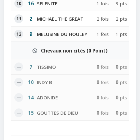
10
16
SELENITE
1 fois
3 pts
11
2
MICHAEL THE GREAT
2 fois
2 pts
12
9
MELUSINE DU HOULEY
1 fois
1 pts
Chevaux non cités (0 Point)
—
7
TISSIMO
0
fois
0
pts
—
10
INDY B
0
fois
0
pts
—
14
ADONIDE
0
fois
0
pts
—
15
GOUTTES DE DIEU
0
fois
0
pts