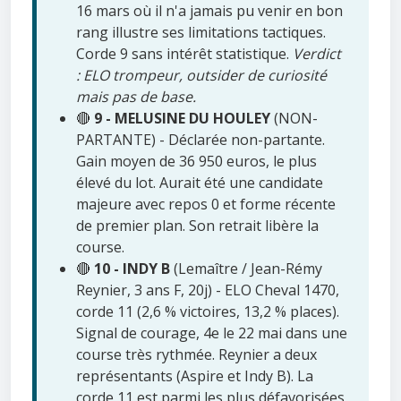
16 mars où il n'a jamais pu venir en bon
rang illustre ses limitations tactiques.
Corde 9 sans intérêt statistique.
Verdict
: ELO trompeur, outsider de curiosité
mais pas de base.
🔴
9 - MELUSINE DU HOULEY
(NON-
PARTANTE) - Déclarée non-partante.
Gain moyen de 36 950 euros, le plus
élevé du lot. Aurait été une candidate
majeure avec repos 0 et forme récente
de premier plan. Son retrait libère la
course.
🔴
10 - INDY B
(Lemaître / Jean-Rémy
Reynier, 3 ans F, 20j) - ELO Cheval 1470,
corde 11 (2,6 % victoires, 13,2 % places).
Signal de courage, 4e le 22 mai dans une
course très rythmée. Reynier a deux
représentants (Aspire et Indy B). La
corde 11 est parmi les plus défavorisées