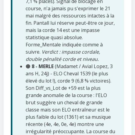
7,1 % places). Signal de blocage en
course, n'a jamais pu s'exprimer le 21
mai malgré des ressources intactes à la
fin. Pantall lui réserve peut-être ce jour,
mais la corde 14 est une impasse
statistique quasi absolue.
Forme_Mentale indiquée comme à
suivre.
Verdict : impasse cordale,
double pénalité corde et niveau.
🟠
8 - MERLE
(Madamet / Avial Lopez, 3
ans H, 24j) - ELO Cheval 1539 (le plus
élevé du lot !), corde 9 (6,8 % victoires).
Son Diff_vs_Lot de +59 est la plus
grande anomalie de la course : l'ELO
brut suggère un cheval de grande
classe mais son ELO entraîneur est le
plus faible du lot (1361) et sa musique
récente (4e, 4e, 0e, 4e) montre une
irrégularité préoccupante. La course du