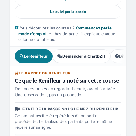
Le suivi par la corde
Vous découvrez les courses ?
Commencez par le
mode d'emploi
, en bas de page : il explique chaque
colonne du tableau.
Le Renifleur
Demander à ChatBZH
Difficult
, tendance
LE CARNET DU RENIFLEUR
Ce que le Renifleur a noté sur cette course
Des notes prises en regardant courir, avant l'arrivée.
Une observation, pas un pronostic.
IL ÉTAIT DÉJÀ PASSÉ SOUS LE NEZ DU RENIFLEUR
Ce partant avait été repéré lors d'une sortie
précédente. Le tableau des partants porte le même
repère sur sa ligne.