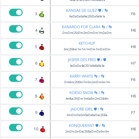
KANGAE DE GUEZ 🛡️ / 👣
3
F6
AaDaDa5a9a(25)Da5a9a1a
KANARDO FOR CLARA 👣 / 👣
4
H6
DmDm(25)Dm2mDmDm1mDaDm
KETCHUP
5
H6
3m(25)6m1m1m1mDm1mDmDm
JASPER DES PRES 🛡️ / 🛡️
6
H7
3aDaDa4a(25)1a9a8a9a3a
KARRY WHITE 👣 / 👣
7
F6
Dm8m(25)0m7m5m2mDm5m1m
KORSO SNOB 👣 / 👣
8
H6
4m8a(25)Dm1m6a8m2m(24)4m
JADORE GIRL 🛡️ / 👣
9
F7
6mDmDa5m0aDa6aDa(25)0a
KONQUERANT 🛡️ / 👣
10
H6
2mDm2mDa(25)0aDmDa5m3m