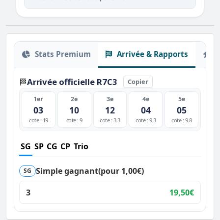
Stats Premium
Arrivée & Rapports
O
Arrivée officielle R7C3
🏁
Copier
1er
2e
3e
4e
5e
03
10
12
04
05
cote : 19
cote : 9
cote : 3.3
cote : 9.3
cote : 9.8
SG
SP
CG
CP
Trio
Simple gagnant
(pour 1,00€)
SG
3
19,50€