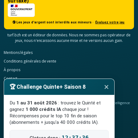
surtaxé)
🔞 Les jeux d'argent sont interdits aux mineurs ·
Évaluez votre jeu
turf.bzh est un éditeur de données. Nous ne sommes pas opérateur de
jeux, nous n'encaissons aucune mise et ne versons aucun gain.
Mentions légales
Conditions générales de vente
À propos
Contact
×
🏆 Challenge Quinte+ Saison 8
Confidentialité
Résilier mon abonnement
Du
1 au 31 août 2026
: trouvez le Quinté et
© 2020-2026
TURF.bzh
, analyses hippiques, classement ELO et intelligence
artificielle.
gagnez
1 000 crédits IA
chaque jour !
Site indépendant, sans lien avec le PMU. Jeu interdit aux mineurs.
Récompenses pour le top 10 fin de saison
(abonnements + jusqu'a 40 000 crédits IA).
12:37:35