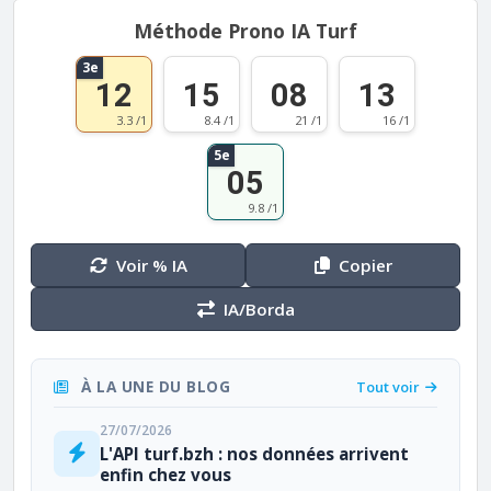
Méthode Prono IA Turf
3e
12
15
08
13
3.3 /1
8.4 /1
21 /1
16 /1
5e
05
9.8 /1
Voir % IA
Copier
IA/Borda
À LA UNE DU BLOG
Tout voir
27/07/2026
L'API turf.bzh : nos données arrivent
enfin chez vous