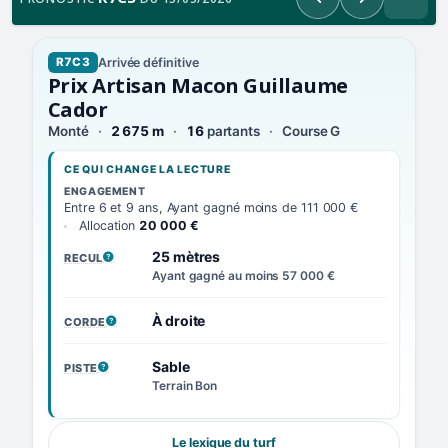
Précédent
Suivant
Arrivée définitive
R7C3
Prix Artisan Macon Guillaume
Cador
Monté
2 675 m
16
partants
Course G
CE QUI CHANGE LA LECTURE
ENGAGEMENT
Entre 6 et 9 ans, Ayant gagné moins de 111 000 €
Allocation
20 000 €
25 mètres
RECUL
, VOIR LA DÉFINITION
Ayant gagné au moins 57 000 €
À droite
CORDE
, VOIR LA DÉFINITION
Sable
PISTE
, VOIR LA DÉFINITION
Terrain Bon
Le lexique du turf