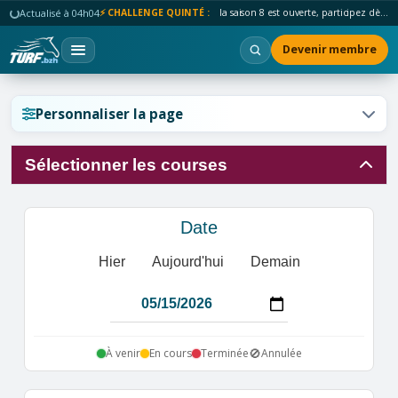
Actualisé à 04h04
⚡ CHALLENGE QUINTÉ :
la saison 8 est ouverte, participez dès maintenant !
Devenir membre
Réinitialiser l'affichage ?
Personnaliser la page
Sélectionner les courses
Annuler
Réinitialiser
Date
Hier
Aujourd'hui
Demain
🚫
À venir
En cours
Terminée
Annulée