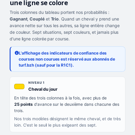
une ligne se colore
Trois colonnes du tableau portent nos probabilités :
Gagnant
,
Couplé
et
Trio
. Quand un cheval y prend une
avance nette sur tous les autres, sa ligne entière change
de couleur. Sept situations, sept couleurs, et jamais plus
d'une ligne colorée par course.
L'affichage des indicateurs de confiance des
courses non courues est réservé aux abonnés de
turf.bzh (sauf pour la R1C1).
Les sept niveaux de confiance, du plus exigeant au moins exigea
NIVEAU
NIVEAU 1
, couleur jaune or
Cheval du jour
QUAND LA LIGNE PREND CETTE COULEUR
En tête des trois colonnes à la fois, avec plus de
CE QUE CELA VOUS DIT
25 points
d'avance sur le deuxième dans chacune des
trois.
Nos trois modèles désignent le même cheval, et de très
loin. C'est le seuil le plus exigeant des sept.