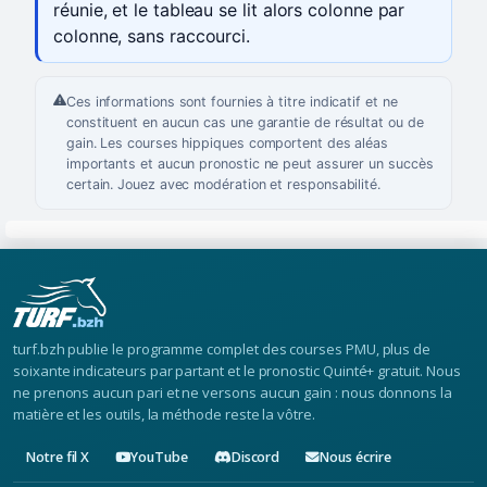
réunie, et le tableau se lit alors colonne par
colonne, sans raccourci.
Ces informations sont fournies à titre indicatif et ne
constituent en aucun cas une garantie de résultat ou de
gain. Les courses hippiques comportent des aléas
importants et aucun pronostic ne peut assurer un succès
certain. Jouez avec modération et responsabilité.
turf.bzh publie le programme complet des courses PMU, plus de
soixante indicateurs par partant et le pronostic Quinté+ gratuit. Nous
ne prenons aucun pari et ne versons aucun gain : nous donnons la
matière et les outils, la méthode reste la vôtre.
Notre fil X
YouTube
Discord
Nous écrire