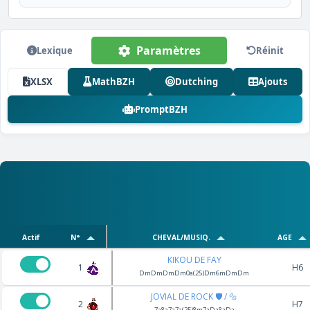
Paramètres
Lexique
Réinit
XLSX
MathBZH
Dutching
Ajouts
PromptBZH
Actif
N°
CHEVAL/MUSIQ.
AGE
KIKOU DE FAY
1
H6
DmDmDmDm0a(25)Dm6mDmDm
JOVIAL DE ROCK 🛡️ / 🔩
2
H7
7a8a7a7a(25)8m7aDa8aDa