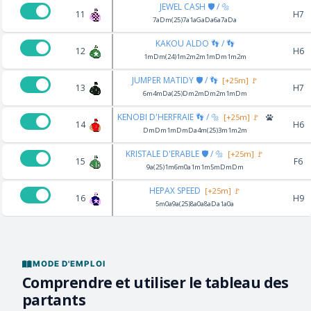
JEWEL CASH 🛡️ / 🔩
11
H7
7aDm(25)7a1aGaDa6a7aDa
KAKOU ALDO 👣 / 👣
12
H6
1mDm(24)1m2m2m1mDm1m2m
JUMPER MATIDY 🛡️ / 👣
[+25m] 🚩
13
H7
6m4mDa(25)Dm2mDm2m1mDm
KENOBI D'HERFRAIE 👣 / 🔩
[+25m] 🚩
14
H6
DmDm1mDmDa4m(25)3m1m2m
KRISTALE D'ERABLE 🛡️ / 🔩
[+25m] 🚩
15
F6
9a(25)1m6m0a1m1m5mDmDm
HEPAX SPEED
[+25m] 🚩
16
H9
5m0a9a(25)8a0a8aDa1a0a
MODE D'EMPLOI
Comprendre et utiliser le tableau des
partants