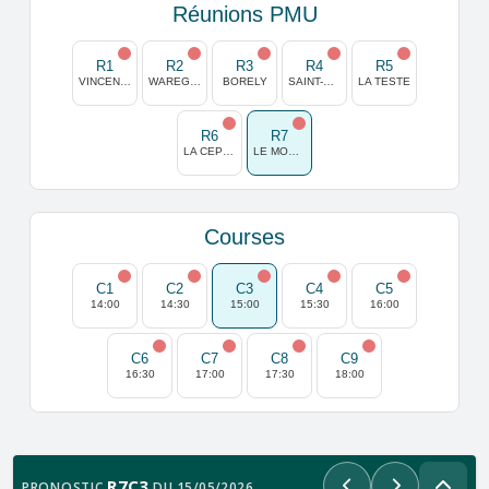
Réunions PMU
R1
R2
R3
R4
R5
VINCENNES
WAREGEM
BORELY
SAINT-CLOUD
LA TESTE
R6
R7
LA CEPIERE
LE MONT SAINT MICHEL
Courses
C1
C2
C3
C4
C5
14:00
14:30
15:00
15:30
16:00
C6
C7
C8
C9
16:30
17:00
17:30
18:00
R7C3
PRONOSTIC
DU 15/05/2026