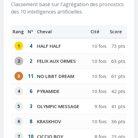
Classement basé sur l'agrégation des pronostics
des 10 intelligences artificielles.
Rang
N°
Cheval
Cité
Score
1
4
HALF HALF
10 fois
73 pts
2
2
FELIX AUX ORMES
10 fois
63 pts
3
11
NO LIMIT DREAM
10 fois
61 pts
4
6
PYRAMIDE
10 fois
42 pts
5
3
OLYMPIC MESSAGE
9 fois
41 pts
6
8
KRASKHOV
10 fois
36 pts
7
10
CICCIO BOY
8 fois
23 pts