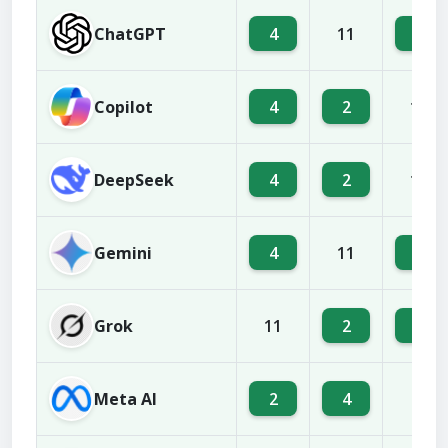
ChatGPT
4
6
11
Copilot
4
2
11
DeepSeek
4
2
11
Gemini
4
2
11
Grok
2
4
11
Meta AI
2
4
8