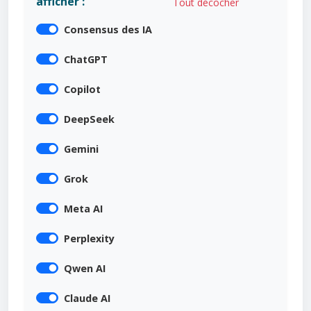
afficher :
Tout décocher
Consensus des IA
ChatGPT
Copilot
DeepSeek
Gemini
Grok
Meta AI
Perplexity
Qwen AI
Claude AI