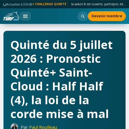
Actualisé à 03h58
⚡ CHALLENGE QUINTÉ :
la saison 8 est ouverte, participez dès maintenant !
Devenir membre
Quinté du 5 juillet
2026 : Pronostic
Quinté+ Saint-
Cloud : Half Half
(4), la loi de la
corde mise à mal
Par
Paul Roulleau