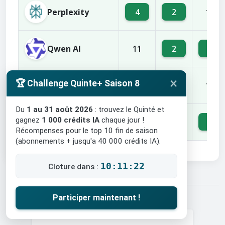
Perplexity
4
2
11
Qwen AI
2
4
11
×
🏆 Challenge Quinte+ Saison 8
Claude AI
4
8
11
Du
1 au 31 août 2026
: trouvez le Quinté et
gagnez
1 000 crédits IA
chaque jour !
Mistral
2
4
3
Récompenses pour le top 10 fin de saison
(abonnements + jusqu'a 40 000 crédits IA).
10:11:21
Cloture dans :
Participer maintenant !