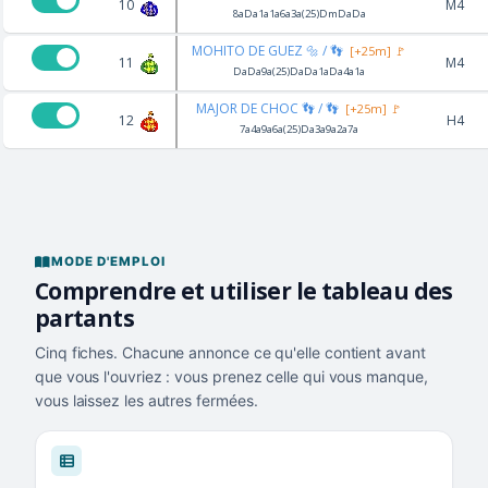
10
M4
8aDa1a1a6a3a(25)DmDaDa
MOHITO DE GUEZ 🔩 / 👣
[+25m] 🚩
11
M4
DaDa9a(25)DaDa1aDa4a1a
MAJOR DE CHOC 👣 / 👣
[+25m] 🚩
12
H4
7a4a9a6a(25)Da3a9a2a7a
MODE D'EMPLOI
Comprendre et utiliser le tableau des
partants
Cinq fiches. Chacune annonce ce qu'elle contient avant
que vous l'ouvriez : vous prenez celle qui vous manque,
vous laissez les autres fermées.