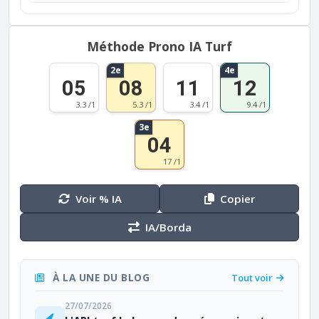
Méthode Prono IA Turf
2e
4e
05
08
11
12
3.3 /1
5.3 /1
3.4 /1
9.4 /1
3e
04
17 /1
Voir % IA
Copier
IA/Borda
À LA UNE DU BLOG
Tout voir
27/07/2026