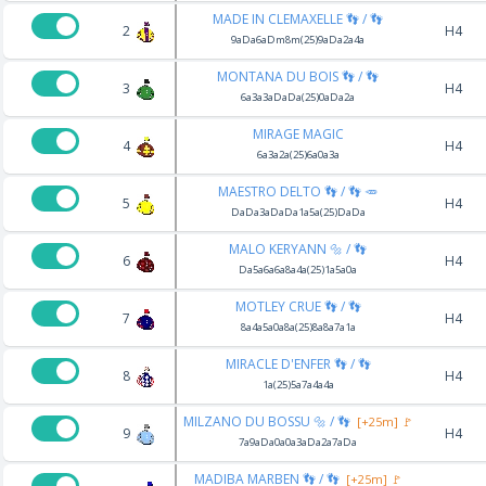
MADE IN CLEMAXELLE 👣 / 👣
2
H4
9aDa6aDm8m(25)9aDa2a4a
MONTANA DU BOIS 👣 / 👣
3
H4
6a3a3aDaDa(25)0aDa2a
MIRAGE MAGIC
4
H4
6a3a2a(25)6a0a3a
MAESTRO DELTO 👣 / 👣 🥕
5
H4
DaDa3aDaDa1a5a(25)DaDa
MALO KERYANN 🔩 / 👣
6
H4
Da5a6a6a8a4a(25)1a5a0a
MOTLEY CRUE 👣 / 👣
7
H4
8a4a5a0a8a(25)8a8a7a1a
MIRACLE D'ENFER 👣 / 👣
8
H4
1a(25)5a7a4a4a
MILZANO DU BOSSU 🔩 / 👣
[+25m] 🚩
9
H4
7a9aDa0a0a3aDa2a7aDa
MADIBA MARBEN 👣 / 👣
[+25m] 🚩