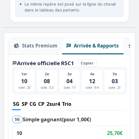
Le même repère est posé sur la ligne du cheval
dans le tableau des partants.
Stats Premium
Arrivée & Rapports
O
Arrivée officielle R5C1
🏁
Copier
1er
2e
3e
4e
5e
10
08
04
12
03
cote : 25
cote : 5.3
cote : 17
cote : 9.4
cote : 21
SG
SP
CG
CP
2sur4
Trio
Simple gagnant
(pour 1,00€)
SG
10
25,70€