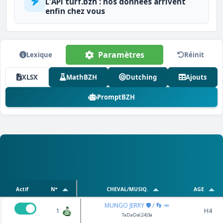
L'API turf.bzh : nos données arrivent
enfin chez vous
Paramètres
Lexique
Réinit
XLSX
MathBZH
Dutching
Ajouts
PromptBZH
Actif
N°
CHEVAL/MUSIQ.
AGE
MUNGO JERRY 🛡️ / 👣 🥕
1
H4
7aDaDa(24)3a