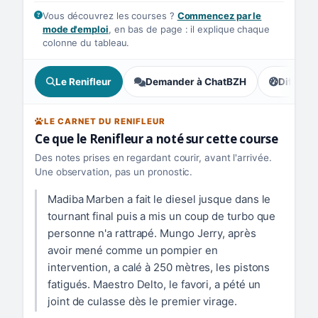
Vous découvrez les courses ?
Commencez par le
mode d'emploi
, en bas de page : il explique chaque
colonne du tableau.
Le Renifleur
Demander à ChatBZH
Difficult
, tendance
LE CARNET DU RENIFLEUR
Ce que le Renifleur a noté sur cette course
Des notes prises en regardant courir, avant l'arrivée.
Une observation, pas un pronostic.
Madiba Marben a fait le diesel jusque dans le
tournant final puis a mis un coup de turbo que
personne n'a rattrapé. Mungo Jerry, après
avoir mené comme un pompier en
intervention, a calé à 250 mètres, les pistons
fatigués. Maestro Delto, le favori, a pété un
joint de culasse dès le premier virage.