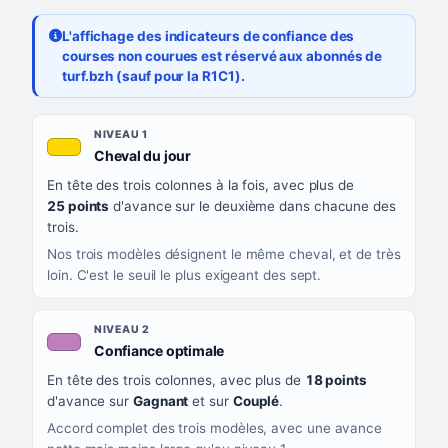
L'affichage des indicateurs de confiance des
courses non courues est réservé aux abonnés de
turf.bzh (sauf pour la R1C1).
Les sept niveaux de confiance, du plus exigeant au moins exigea
NIVEAU
NIVEAU 1
, couleur jaune or
Cheval du jour
QUAND LA LIGNE PREND CETTE COULEUR
En tête des trois colonnes à la fois, avec plus de
CE QUE CELA VOUS DIT
25 points
d'avance sur le deuxième dans chacune des
trois.
Nos trois modèles désignent le même cheval, et de très
loin. C'est le seuil le plus exigeant des sept.
NIVEAU 2
, couleur mauve
Confiance optimale
En tête des trois colonnes, avec plus de
18 points
d'avance sur
Gagnant
et sur
Couplé
.
Accord complet des trois modèles, avec une avance