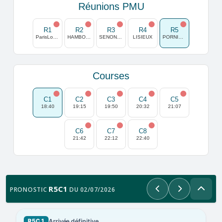
Réunions PMU
R1
R2
R3
R4
R5
ParisLongchamp
HAMBOURG HORN
SENONNES POUANCE
LISIEUX
PORNICHET
Courses
C1
C2
C3
C4
C5
18:40
19:15
19:50
20:32
21:07
C6
C7
C8
21:42
22:12
22:40
R5C1
PRONOSTIC
DU 02/07/2026
Précédent
Suivant
Arrivée définitive
R5C1