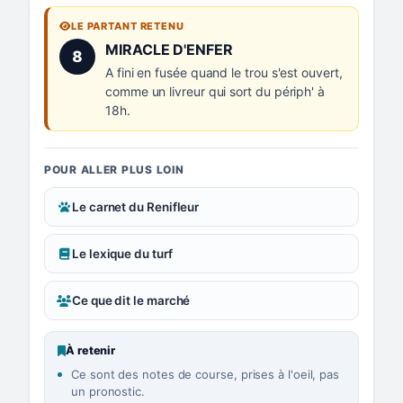
LE PARTANT RETENU
Numéro 8 :
MIRACLE D'ENFER
8
A fini en fusée quand le trou s'est ouvert,
comme un livreur qui sort du périph' à
18h.
POUR ALLER PLUS LOIN
Le carnet du Renifleur
Le lexique du turf
Ce que dit le marché
À retenir
Ce sont des notes de course, prises à l'oeil, pas
un pronostic.