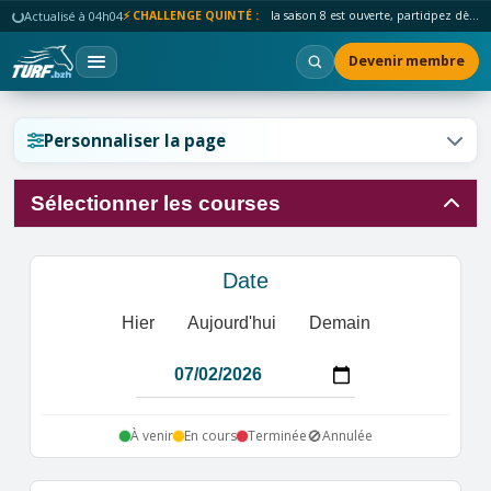
Actualisé à 04h04
⚡ CHALLENGE QUINTÉ :
la saison 8 est ouverte, participez dès maintenant !
Devenir membre
Réinitialiser l'affichage ?
Personnaliser la page
Sélectionner les courses
Annuler
Réinitialiser
Date
Hier
Aujourd'hui
Demain
🚫
À venir
En cours
Terminée
Annulée