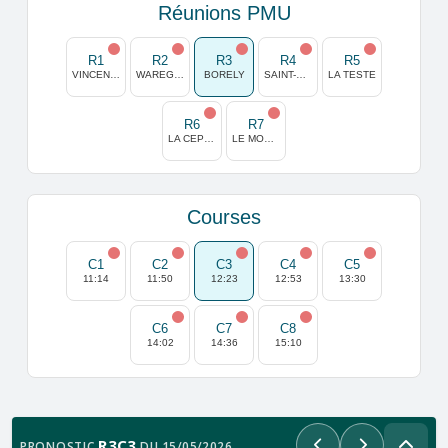
Réunions PMU
R1
R2
R3
R4
R5
VINCENNES
WAREGEM
BORELY
SAINT-CLOUD
LA TESTE
R6
R7
LA CEPIERE
LE MONT SAINT MICHEL
Courses
C1
C2
C3
C4
C5
11:14
11:50
12:23
12:53
13:30
C6
C7
C8
14:02
14:36
15:10
R3C3
PRONOSTIC
DU 15/05/2026