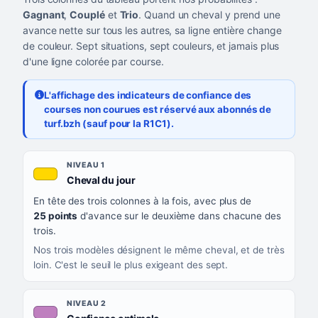
Gagnant
,
Couplé
et
Trio
. Quand un cheval y prend une
avance nette sur tous les autres, sa ligne entière change
de couleur. Sept situations, sept couleurs, et jamais plus
d'une ligne colorée par course.
L'affichage des indicateurs de confiance des
courses non courues est réservé aux abonnés de
turf.bzh (sauf pour la R1C1).
Les sept niveaux de confiance, du plus exigeant au moins exigea
NIVEAU
NIVEAU 1
, couleur jaune or
Cheval du jour
QUAND LA LIGNE PREND CETTE COULEUR
En tête des trois colonnes à la fois, avec plus de
CE QUE CELA VOUS DIT
25 points
d'avance sur le deuxième dans chacune des
trois.
Nos trois modèles désignent le même cheval, et de très
loin. C'est le seuil le plus exigeant des sept.
NIVEAU 2
, couleur mauve