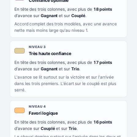
Confiance optimale
En tête des trois colonnes, avec plus de
18 points
d'avance sur
Gagnant
et sur
Couplé
.
Accord complet des trois modèles, avec une avance
nette mais moins large qu'au niveau 1.
NIVEAU 3
, couleur beige
Très haute confiance
En tête des trois colonnes, avec plus de
17 points
d'avance sur
Gagnant
et sur
Trio
.
L'avance se lit surtout sur la victoire et sur l'arrivée
dans les trois premiers. L'écart sur le couplé est plus
serré.
NIVEAU 4
, couleur orange clair
Favori logique
En tête des trois colonnes, avec plus de
16 points
d'avance sur
Couplé
et sur
Trio
.
Le cheval domine surtout sur l'arrivée dans les deux et