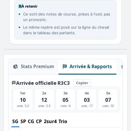
À retenir
Ce sont des notes de course, prises à l'oeil, pas
un pronostic.
Le même repère est posé sur la ligne du cheval
dans le tableau des partants.
Stats Premium
Arrivée & Rapports
O
Arrivée officielle R3C3
🏁
Copier
1er
2e
3e
4e
5e
10
12
05
03
07
cote : 5.2
cote : 2.3
cote : 6
cote : 17
cote : 10
SG
SP
CG
CP
2sur4
Trio