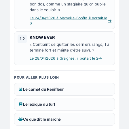
bon dos, comme un stagiaire qu'on oublie
dans le couloir. »
Le 24/04/2026 à Marseille-Borély, il portait le
6
Numéro 12 :
KNOW EVER
12
« Contraint de quitter les derniers rangs, il a
terminé fort et mérite d'être suivi. »
Le 28/04/2026 à Graignes, il portait le 2
POUR ALLER PLUS LOIN
Le carnet du Renifleur
Le lexique du turf
Ce que dit le marché