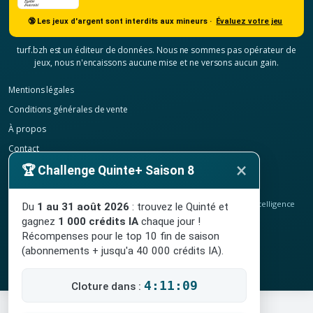
🔞 Les jeux d'argent sont interdits aux mineurs ·
Évaluez votre jeu
turf.bzh est un éditeur de données. Nous ne sommes pas opérateur de
jeux, nous n'encaissons aucune mise et ne versons aucun gain.
Mentions légales
Conditions générales de vente
À propos
Contact
×
Confidentialité
🏆 Challenge Quinte+ Saison 8
Résilier mon abonnement
© 2020-2026
TURF.bzh
, analyses hippiques, classement ELO et intelligence
Du
1 au 31 août 2026
: trouvez le Quinté et
artificielle.
gagnez
1 000 crédits IA
chaque jour !
Site indépendant, sans lien avec le PMU. Jeu interdit aux mineurs.
Récompenses pour le top 10 fin de saison
(abonnements + jusqu'a 40 000 crédits IA).
4:11:08
Cloture dans :