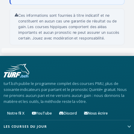
Ces informations sont fournies à titre indicatif et ne
constituent en aucun cas une garantie de résultat ou de
gain. Les courses hippiques comportent des aléas
importants et aucun pronostic ne peut assurer un succès
certain. Jouez avec modération et responsabilité.
turf.bzh publie le programme complet des courses PMU, plus de
soixante indicateurs par partant et le pronostic Quinté+ gratuit. Nous
ne prenons aucun pari et ne versons aucun gain : nous donnons la
matière et les outils, la méthode reste la vôtre.
Notre fil X
YouTube
Discord
Nous écrire
LES COURSES DU JOUR