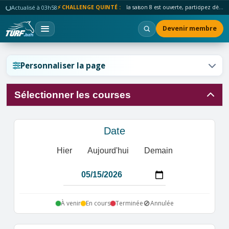
Actualisé à 03h58
⚡ CHALLENGE QUINTÉ :
la saison 8 est ouverte, participez dès maintenant !
Devenir membre
Réinitialiser l'affichage ?
Personnaliser la page
Sélectionner les courses
Annuler
Réinitialiser
Date
Hier
Aujourd'hui
Demain
🚫
À venir
En cours
Terminée
Annulée