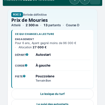
Précédent
Suivant
Arrivée définitive
R3C3
Prix de Mouries
Attelé
2 300 m
13
partants
Course D
CE QUI CHANGE LA LECTURE
ENGAGEMENT
Pour 6 ans, Ayant gagné moins de 96 000 €
Allocation
27 000 €
Autostart
DÉPART
, VOIR LA DÉFINITION
À gauche
CORDE
, VOIR LA DÉFINITION
Pouzzolane
PISTE
, VOIR LA DÉFINITION
Terrain Bon
Le lexique du turf
Le suivi des autostarts