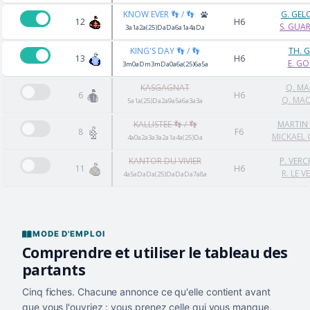
KNOW EVER 👣 / 👣
G. GEL
12
H6
S. GUA
3a1a2a(25)DaDa6a1a4aDa
KING'S DAY 👣 / 👣
TH. 
13
H6
E. G
3m0aDm3mDa0a6a(25)6a5a
KASGAGNAT
Q. M
6
H6
Q. MA
5a1a(25)Da2a9a5a6a3a3a
KALLISTEE 👣 / 👣
MARTIN
8
F6
MICKAEL
4a0a2a3a3a2a1a4a(25)Da
KANTOR DU VIVIER
P. VER
11
H6
R. LE V
4a5aDaDa(25)DaDaDa7a8a
MODE D'EMPLOI
Comprendre et utiliser le tableau des
partants
Cinq fiches. Chacune annonce ce qu'elle contient avant
que vous l'ouvriez : vous prenez celle qui vous manque,