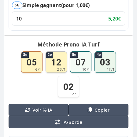
Simple gagnant
(pour 1,00€)
SG
10
5,20€
Méthode Prono IA Turf
3e
2e
5e
4e
05
12
07
03
6 /1
2.3 /1
10 /1
17 /1
02
12 /1
Voir % IA
Copier
IA/Borda