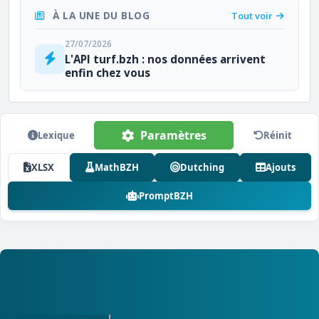
À LA UNE DU BLOG
Tout voir
27/07/2026
L'API turf.bzh : nos données arrivent
enfin chez vous
Paramètres
Lexique
Réinit
XLSX
MathBZH
Dutching
Ajouts
PromptBZH