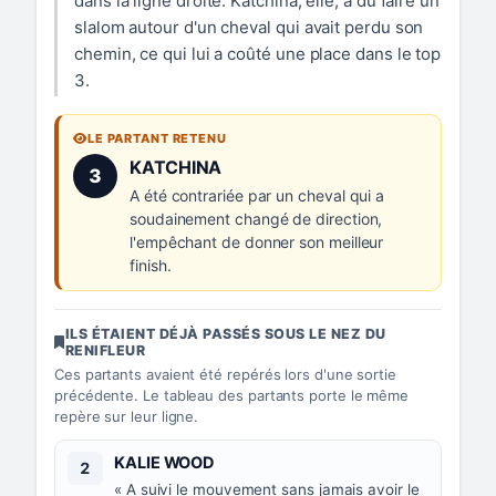
dans la ligne droite. Katchina, elle, a dû faire un
slalom autour d'un cheval qui avait perdu son
chemin, ce qui lui a coûté une place dans le top
3.
LE PARTANT RETENU
Numéro 3 :
KATCHINA
3
A été contrariée par un cheval qui a
soudainement changé de direction,
l'empêchant de donner son meilleur
finish.
ILS ÉTAIENT DÉJÀ PASSÉS SOUS LE NEZ DU
RENIFLEUR
Ces partants avaient été repérés lors d'une sortie
précédente. Le tableau des partants porte le même
repère sur leur ligne.
Numéro 2 :
KALIE WOOD
2
« A suivi le mouvement sans jamais avoir le