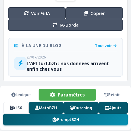
Voir % IA
Copier
IA/Borda
À LA UNE DU BLOG
Tout voir
27/07/2026
L'API turf.bzh : nos données arrivent
enfin chez vous
Paramètres
Lexique
Réinit
XLSX
MathBZH
Dutching
Ajouts
PromptBZH