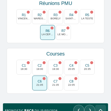
Réunions PMU
R1
R2
R3
R4
R5
VINCENNES
WAREGEM
BORELY
SAINT-CLOUD
LA TESTE
R6
R7
LA CEPIERE
LE MONT SAINT MICHEL
Courses
C1
C2
C3
C4
C5
18:30
19:00
19:30
20:05
20:35
C6
C7
C8
21:05
21:35
22:05
R6C6
PRONOSTIC
DU 15/05/2026