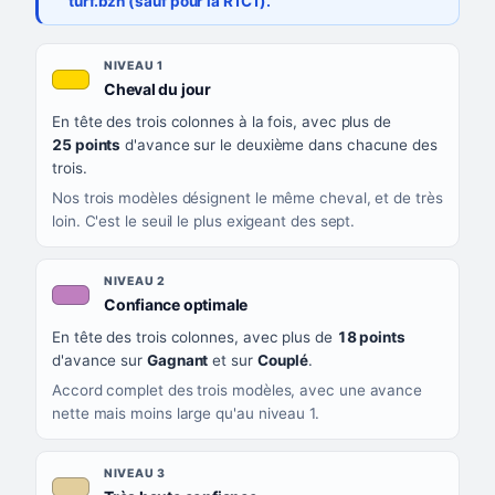
turf.bzh (sauf pour la R1C1).
Les sept niveaux de confiance, du plus exigeant au moins exigea
NIVEAU
NIVEAU 1
, couleur jaune or
Cheval du jour
QUAND LA LIGNE PREND CETTE COULEUR
En tête des trois colonnes à la fois, avec plus de
CE QUE CELA VOUS DIT
25 points
d'avance sur le deuxième dans chacune des
trois.
Nos trois modèles désignent le même cheval, et de très
loin. C'est le seuil le plus exigeant des sept.
NIVEAU 2
, couleur mauve
Confiance optimale
En tête des trois colonnes, avec plus de
18 points
d'avance sur
Gagnant
et sur
Couplé
.
Accord complet des trois modèles, avec une avance
nette mais moins large qu'au niveau 1.
NIVEAU 3