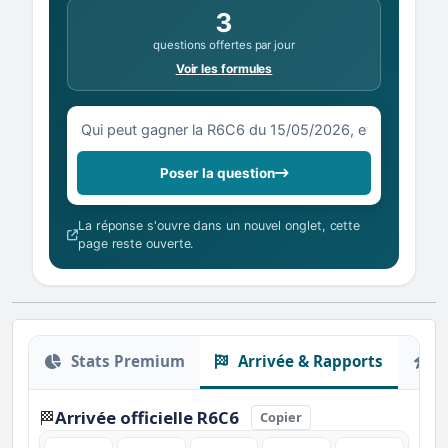
3
questions offertes par jour
Voir les formules
Votre question sur la R6C6 du 15/05/2026
Poser la question
La réponse s'ouvre dans un nouvel onglet, cette
page reste ouverte.
Stats Premium
Arrivée & Rapports
O
Arrivée officielle R6C6
🏁
Copier