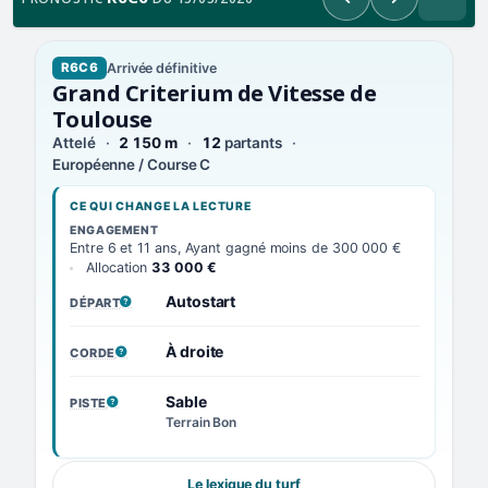
Précédent
Suivant
Arrivée définitive
R6C6
Grand Criterium de Vitesse de
Toulouse
Attelé
2 150 m
12
partants
Européenne / Course C
CE QUI CHANGE LA LECTURE
ENGAGEMENT
Entre 6 et 11 ans, Ayant gagné moins de 300 000 €
Allocation
33 000 €
Autostart
DÉPART
, VOIR LA DÉFINITION
À droite
CORDE
, VOIR LA DÉFINITION
Sable
PISTE
, VOIR LA DÉFINITION
Terrain Bon
Le lexique du turf