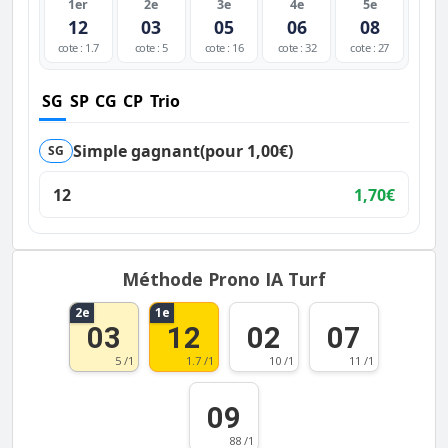
1er
2e
3e
4e
5e
12
03
05
06
08
cote : 1.7
cote : 5
cote : 16
cote : 32
cote : 27
SG
SP
CG
CP
Trio
Simple gagnant
(pour 1,00€)
SG
12
1,70€
Méthode Prono IA Turf
2e
1e
03
12
02
07
5 /1
1.7 /1
10 /1
11 /1
09
88 /1