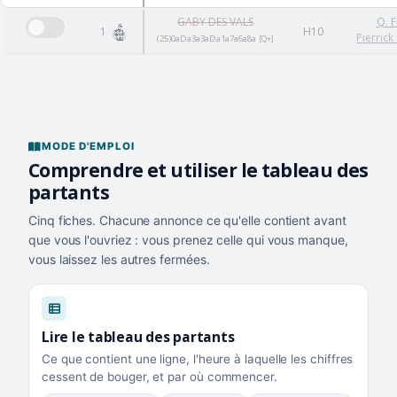
GABY DES VALS
Q. 
1
H10
Pierrick
(25)0aDa3a3aDa1a7a6a8a
[Q+]
MODE D'EMPLOI
Comprendre et utiliser le tableau des
partants
Cinq fiches. Chacune annonce ce qu'elle contient avant
que vous l'ouvriez : vous prenez celle qui vous manque,
vous laissez les autres fermées.
Lire le tableau des partants
Ce que contient une ligne, l'heure à laquelle les chiffres
cessent de bouger, et par où commencer.