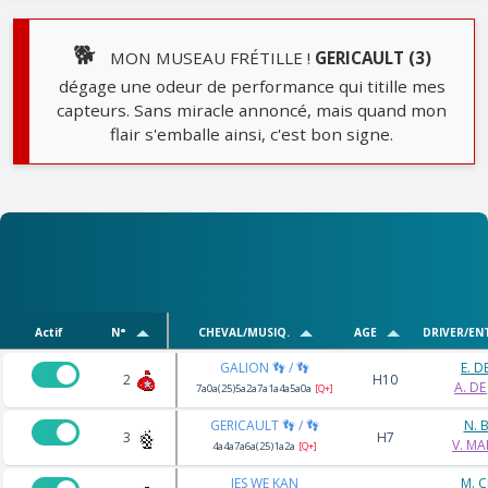
🐕
MON MUSEAU FRÉTILLE !
GERICAULT (3)
dégage une odeur de performance qui titille mes
capteurs. Sans miracle annoncé, mais quand mon
flair s'emballe ainsi, c'est bon signe.
Actif
N°
CHEVAL/MUSIQ.
AGE
DRIVER/EN
GALION 👣 / 👣
E. D
2
H10
A. DE
7a0a(25)5a2a7a1a4a5a0a
[Q+]
GERICAULT 👣 / 👣
N. 
3
H7
V. MA
4a4a7a6a(25)1a2a
[Q+]
IES WE KAN
M. 