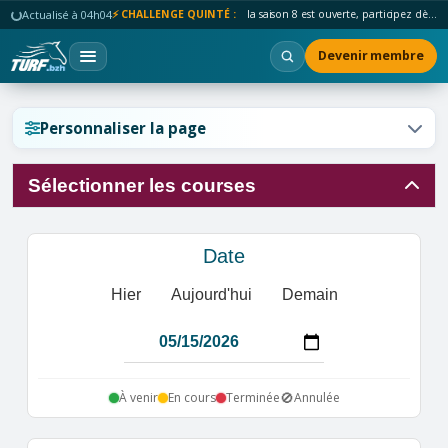
Actualisé à 04h04
⚡ CHALLENGE QUINTÉ :
la saison 8 est ouverte, participez dès maintenant !
Devenir membre
Réinitialiser l'affichage ?
Personnaliser la page
Sélectionner les courses
Annuler
Réinitialiser
Date
Hier
Aujourd'hui
Demain
🚫
À venir
En cours
Terminée
Annulée