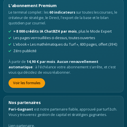
L'abonnement Premium
Le terminal complet : les
60 indicateurs
sur toutes les courses, le
créateur de stratégie, le Direct, l'export de la base et le bilan
quotidien par courriel.
≈ 8 000 crédits IA ChatBZH par mois
, plus le Mode Expert
Les pages verrouillées ci-dessus, toutes ouvertes
L'ebook « Les mathématiques du Turf », 600 pages, offert (39 €)
Zéro publicité
À partir de
14,90 € par mois
.
Aucun renouvellement
automatique
: à l'échéance votre abonnement s'arrête, et c'est
vous qui décidez de vous réabonner.
Voir les formules
Nos partenaires
Pari-Gagnant
est notre partenaire fiable, approuvé par turf.bzh.
Vous y trouverez gestion de capital et stratégies gagnantes.
Lien partenaire.