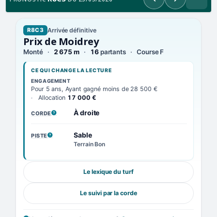
Précédent
Suivant
Arrivée définitive
R8C3
Prix de Moidrey
Monté
2 675 m
16
partants
Course F
CE QUI CHANGE LA LECTURE
ENGAGEMENT
Pour 5 ans, Ayant gagné moins de 28 500 €
Allocation
17 000 €
À droite
CORDE
, VOIR LA DÉFINITION
Sable
PISTE
, VOIR LA DÉFINITION
Terrain Bon
Le lexique du turf
Le suivi par la corde