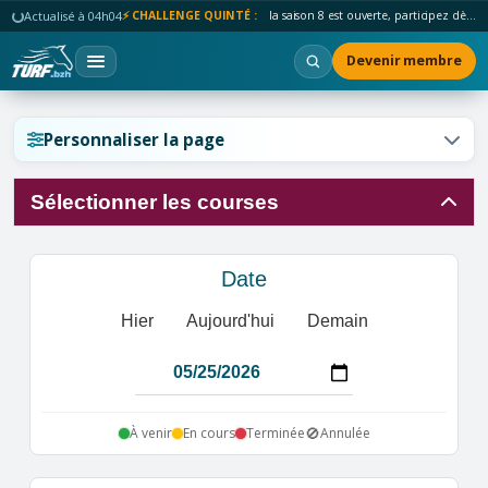
Actualisé à 04h04
⚡ CHALLENGE QUINTÉ :
la saison 8 est ouverte, participez dès maintenant !
Devenir membre
Réinitialiser l'affichage ?
Personnaliser la page
Sélectionner les courses
Annuler
Réinitialiser
Date
Hier
Aujourd'hui
Demain
🚫
À venir
En cours
Terminée
Annulée