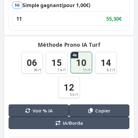
Simple gagnant
(pour 1,00€)
SG
11
55,30€
Méthode Prono IA Turf
4e
06
15
10
14
30 /1
7.6 /1
11 /1
8.2 /1
12
3.6 /1
Voir % IA
Copier
IA/Borda